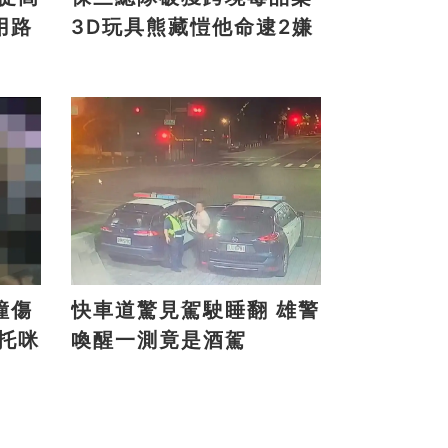
用路
3D玩具熊藏愷他命逮2嫌
撞傷
快車道驚見駕駛睡翻 雄警
喚醒一測竟是酒駕