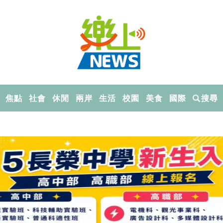
焦點
社會
休閒
兩岸
生活
校園
美食
國際
搜尋