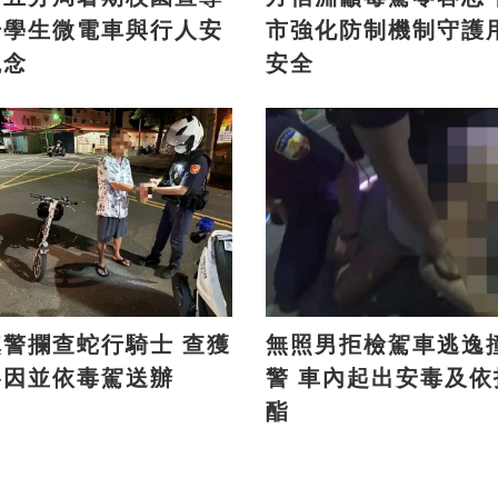
升學生微電車與行人安
市強化防制機制守護
觀念
安全
警攔查蛇行騎士 查獲
無照男拒檢駕車逃逸
洛因並依毒駕送辦
警 車內起出安毒及依托咪
酯