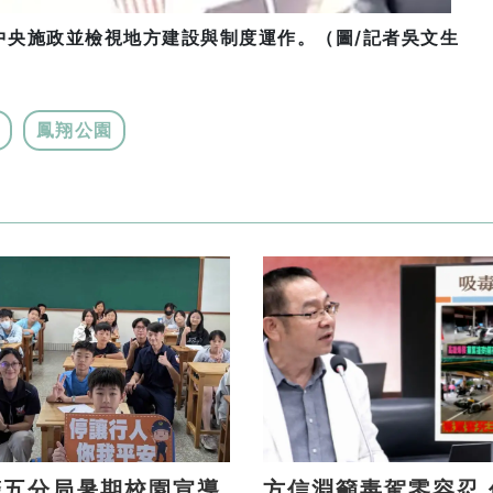
中央施政並檢視地方建設與制度運作。（圖/記者吳文生
鳳翔公園
警五分局暑期校園宣導
方信淵籲毒駕零容忍 促高