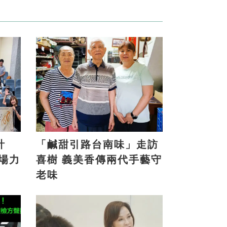
計
「鹹甜引路台南味」走訪
喜樹 義美香傳兩代手藝守
老味