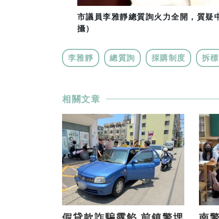
市議員李雅靜總質詢火力全開，質疑
攝）
李雅靜
總質詢
採購制度
拆標
相關文章
假貸款詐騙露餡 前鎮警埋
南