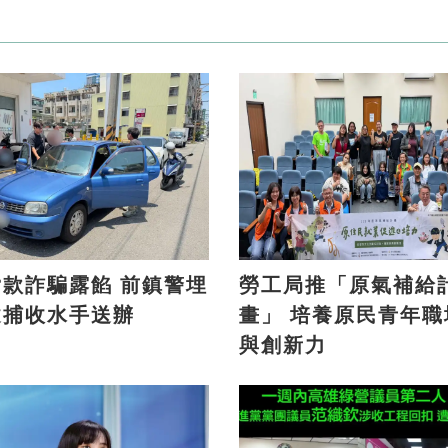
詐騙露餡 前鎮警埋
勞工局推「原氣補給
逮捕收水手送辦
畫」 培養原民青年職場力
與創新力