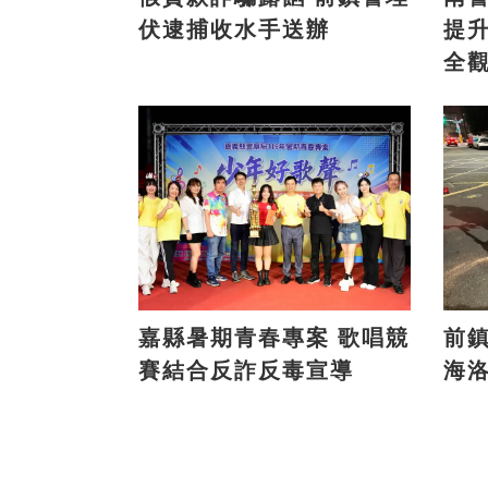
伏逮捕收水手送辦
提
全
嘉縣暑期青春專案 歌唱競
前鎮
賽結合反詐反毒宣導
海