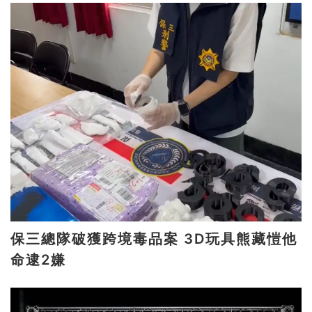
保三總隊破獲跨境毒品案 3D玩具熊藏愷他
命逮2嫌