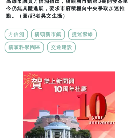
高雄市議員方信淵指出，橋頭新市鎮第3期開發案至
今仍無具體進展，要求市府積極向中央爭取加速推
動。（圖/記者吳文生攝）
方信淵
橋頭新市鎮
捷運紫線
橋頭科學園區
交通建設