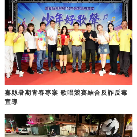
嘉縣暑期青春專案 歌唱競賽結合反詐反毒
宣導