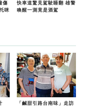
撞傷
快車道驚見駕駛睡翻 雄警
喚醒一測竟是酒駕
計
「鹹甜引路台南味」走訪