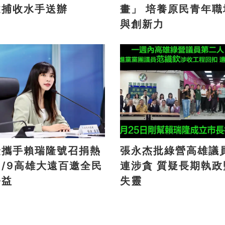
逮捕收水手送辦
畫」 培養原民青年職場力
與創新力
捷攜手賴瑞隆號召捐熱
張永杰批綠營高雄議
連涉貪 質疑長期執政監督
公益
失靈