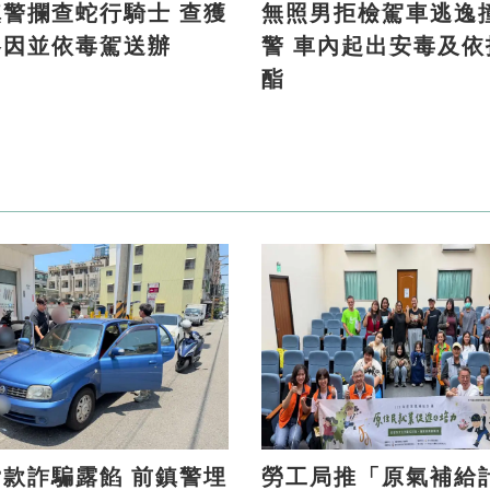
警攔查蛇行騎士 查獲
無照男拒檢駕車逃逸
洛因並依毒駕送辦
警 車內起出安毒及依托咪
酯
詐騙露餡 前鎮警埋
勞工局推「原氣補給