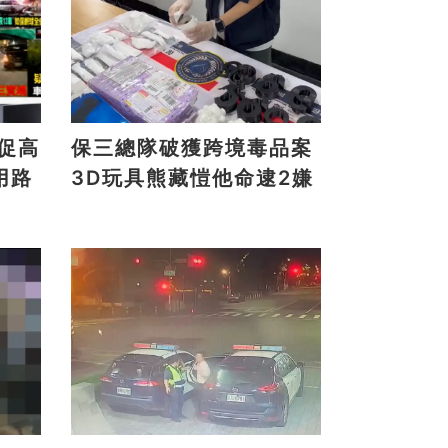
保三總隊破獲跨境毒品案
用路
3D玩具熊藏愷他命逮2嫌