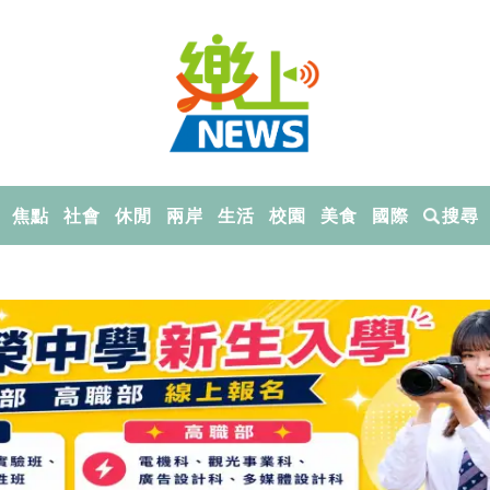
焦點
社會
休閒
兩岸
生活
校園
美食
國際
搜尋