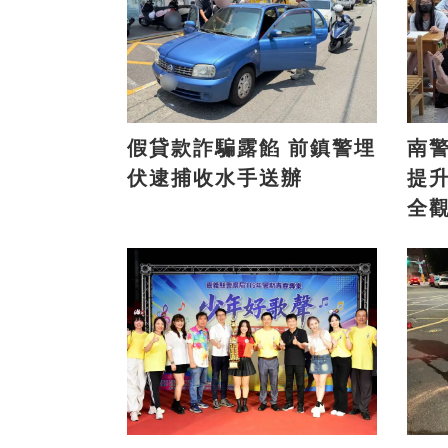
假貸款詐騙露餡 前鎮警埋
南
伏逮捕收水手送辦
提
全