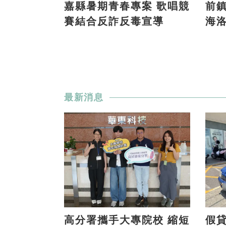
嘉縣暑期青春專案 歌唱競
前鎮
賽結合反詐反毒宣導
海
最新消息
高分署攜手大專院校 縮短
假貸款