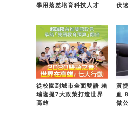
學用落差培育科技人才
伏
從校園到城市全面雙語 賴
黃
瑞隆提7大政策打造世界
血 8/9高雄大遠百邀全民
高雄
做