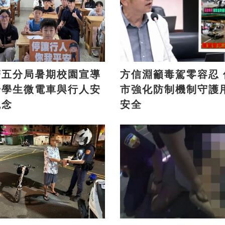
警五分局暑期校園宣導
方信淵籲毒駕零容忍 促高
升學生微電車與行人安
市強化防制機制守護
觀念
安全