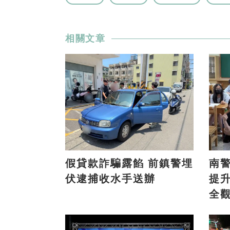
相關文章
假貸款詐騙露餡 前鎮警埋
南
伏逮捕收水手送辦
提
全