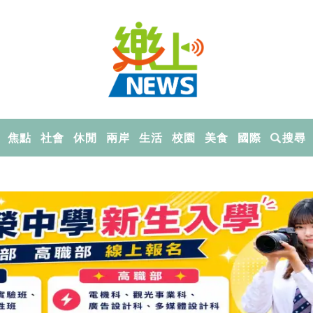
焦點
社會
休閒
兩岸
生活
校園
美食
國際
搜尋