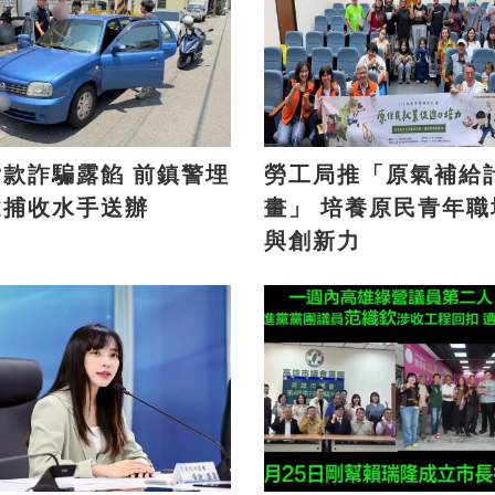
詐騙露餡 前鎮警埋
勞工局推「原氣補給
逮捕收水手送辦
畫」 培養原民青年職場力
與創新力