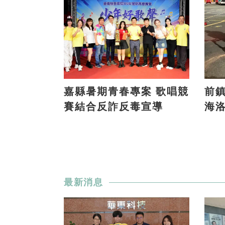
嘉縣暑期青春專案 歌唱競
前鎮
賽結合反詐反毒宣導
海
最新消息