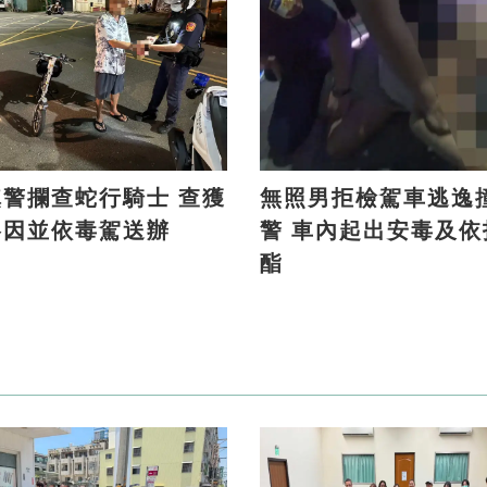
警攔查蛇行騎士 查獲
無照男拒檢駕車逃逸
洛因並依毒駕送辦
警 車內起出安毒及依托咪
酯