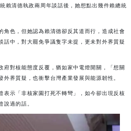
總統賴清德執政兩周年談話後，她想點出幾件賴總統
。
的角色，但她認為賴清德卻反其道而行，造成社會
談話中，對大罷免爭議隻字未提，更未對外界質疑
政府對核能態度反覆，猶如家中電燈開關，「想關
發外界質疑，也衝擊台灣產業發展與能源韌性。
曾表示「非核家園打死不轉彎」，如今卻出現反核
曾說過的話。