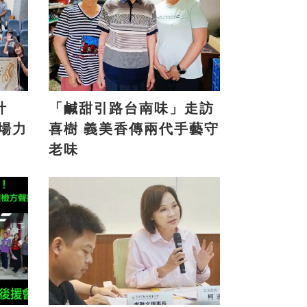
計
「鹹甜引路台南味」走訪
喜樹 義美香傳兩代手藝守
老味