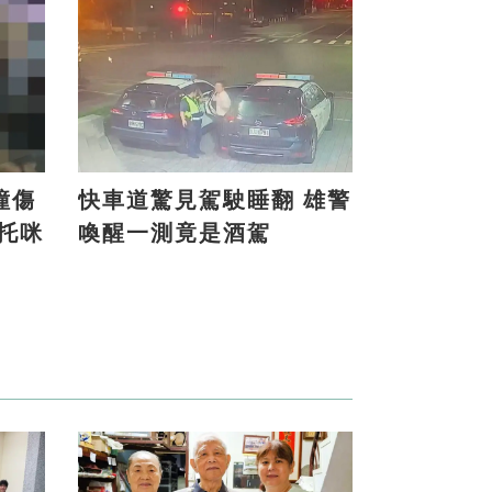
撞傷
快車道驚見駕駛睡翻 雄警
喚醒一測竟是酒駕