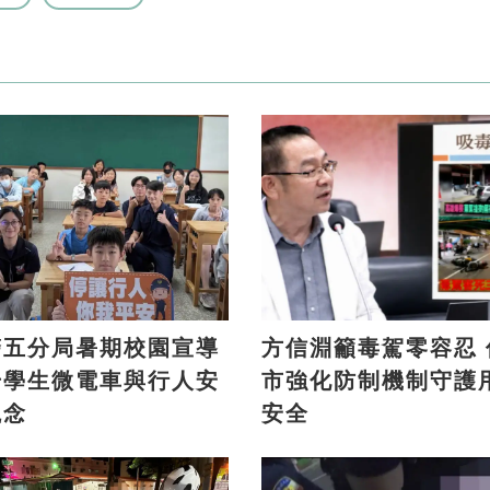
警五分局暑期校園宣導
方信淵籲毒駕零容忍 促高
升學生微電車與行人安
市強化防制機制守護
觀念
安全