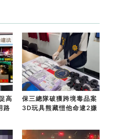
保三總隊破獲跨境毒品案
用路
3D玩具熊藏愷他命逮2嫌