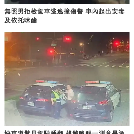
無照男拒檢駕車逃逸撞傷警 車內起出安毒
及依托咪酯
快車道驚見駕駛睡翻 雄警喚醒一測竟是酒