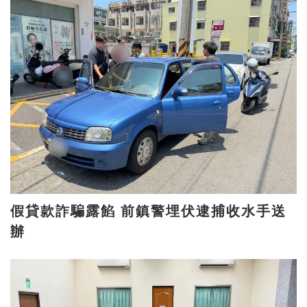
假貸款詐騙露餡 前鎮警埋伏逮捕收水手送
辦