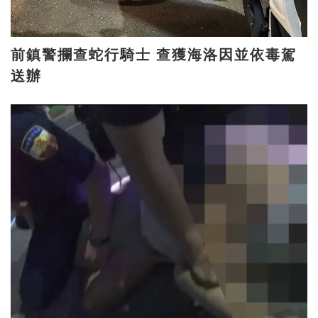
前鎮警攔查蛇行騎士 查獲海洛因並依毒駕
送辦