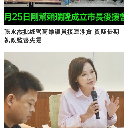
張永杰批綠營高雄議員接連涉貪 質疑長期
執政監督失靈