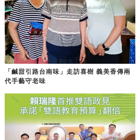
「鹹甜引路台南味」走訪喜樹 義美香傳兩
代手藝守老味