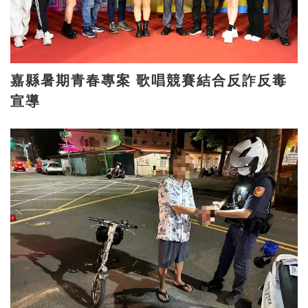
嘉縣暑期青春專案 歌唱競賽結合反詐反毒
宣導