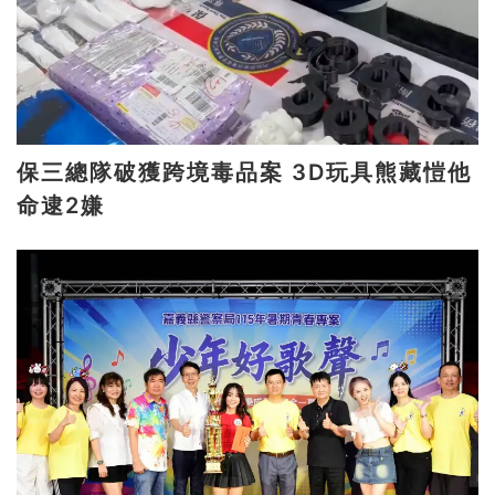
保三總隊破獲跨境毒品案 3D玩具熊藏愷他
命逮2嫌