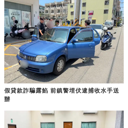
假貸款詐騙露餡 前鎮警埋伏逮捕收水手送
辦