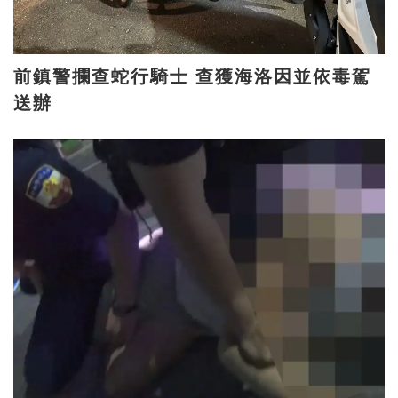
前鎮警攔查蛇行騎士 查獲海洛因並依毒駕
送辦