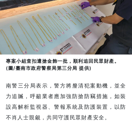
專案小組查扣遭搶金飾一批，順利追回民眾財產。
(圖/臺南市政府警察局第三分局 提供)
南警三分局表示，警方將釐清犯案動機，並全
力追贓，呼籲業者應加強防搶防竊措施，如裝
設高解析監視器、警報系統及防護裝置，以防
不肖人士覬覦，共同守護民眾財產安全。