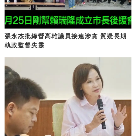
張永杰批綠營高雄議員接連涉貪 質疑長期
執政監督失靈