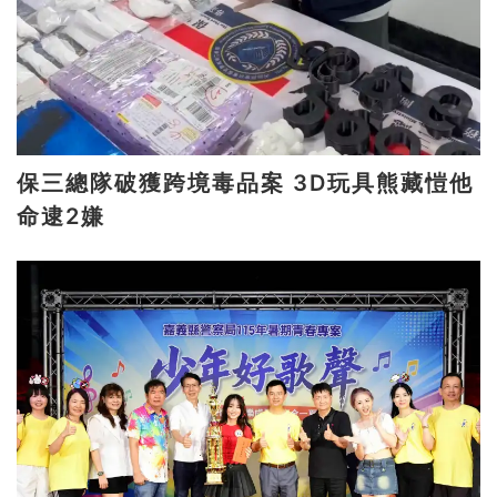
保三總隊破獲跨境毒品案 3D玩具熊藏愷他
命逮2嫌