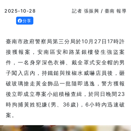
2025-10-28
記者 張振興 / 臺南 報導
分享
臺南市政府警察局第三分局於10月27日17時許
接獲報案，安南區安和路某銀樓發生強盜案
件，一名身穿深色衣褲、戴全罩式安全帽的男
子闖入店內，持鐵鎚與辣椒水威嚇店員後，砸
破玻璃搶走黃金飾品一批隨即逃逸，警方獲報
後立即成立專案小組積極查緝，於同日晚間23
時拘捕黃姓犯嫌(男、36歲)，6小時內迅速破
案。