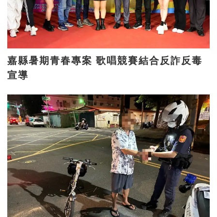
嘉縣暑期青春專案 歌唱競賽結合反詐反毒
宣導