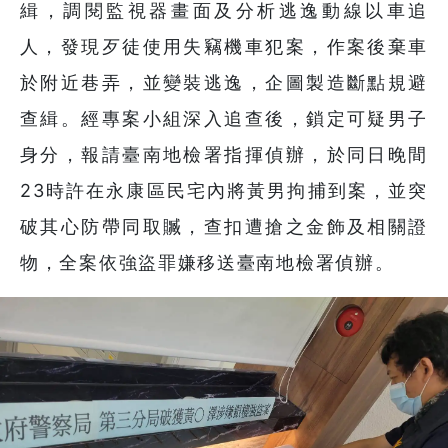
緝，調閱監視器畫面及分析逃逸動線以車追
人，發現歹徒使用失竊機車犯案，作案後棄車
於附近巷弄，並變裝逃逸，企圖製造斷點規避
查緝。經專案小組深入追查後，鎖定可疑男子
身分，報請臺南地檢署指揮偵辦，於同日晚間
23時許在永康區民宅內將黃男拘捕到案，並突
破其心防帶同取贓，查扣遭搶之金飾及相關證
物，全案依強盜罪嫌移送臺南地檢署偵辦。