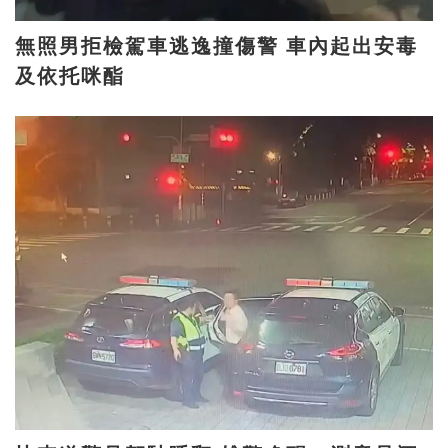
無照男拒檢駕車逃逸撞傷警 車內起出安毒
及依托咪酯