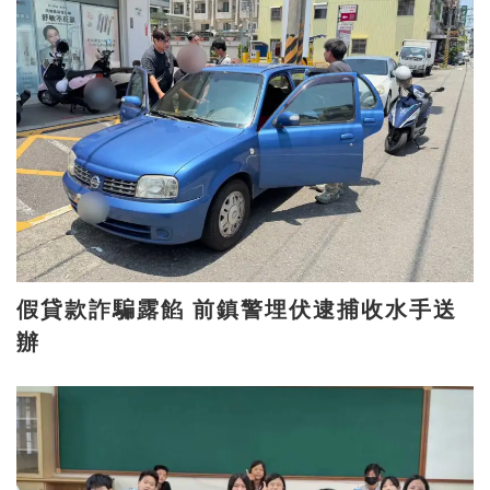
假貸款詐騙露餡 前鎮警埋伏逮捕收水手送
辦