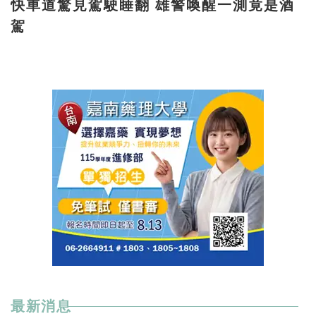
快車道驚見駕駛睡翻 雄警喚醒一測竟是酒
駕
最新消息