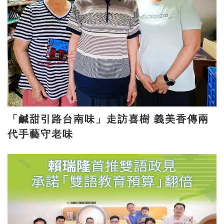
「鹹甜引路台南味」走訪喜樹 義美香傳兩
代手藝守老味