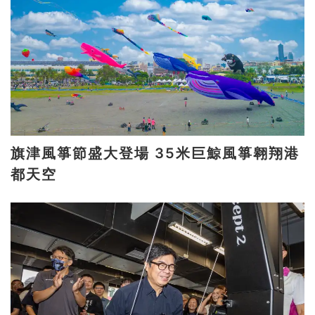
旗津風箏節盛大登場 35米巨鯨風箏翱翔港
都天空