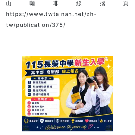
山咖啡線摺頁
https://www.twtainan.net/zh-
tw/publication/375/