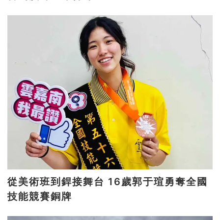
從美術班到銲接舞台 16歲郭于瑄勇奪全國
技能競賽銅牌