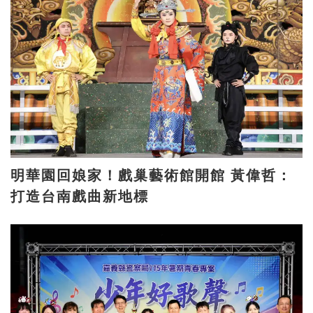
明華園回娘家！戲巢藝術館開館 黃偉哲：
打造台南戲曲新地標