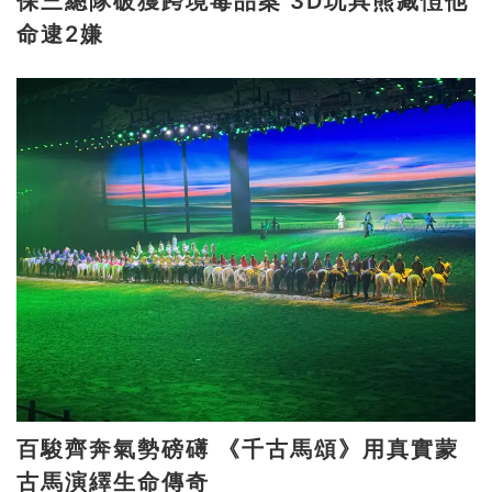
保三總隊破獲跨境毒品案 3D玩具熊藏愷他
命逮2嫌
百駿齊奔氣勢磅礡 《千古馬頌》用真實蒙
古馬演繹生命傳奇