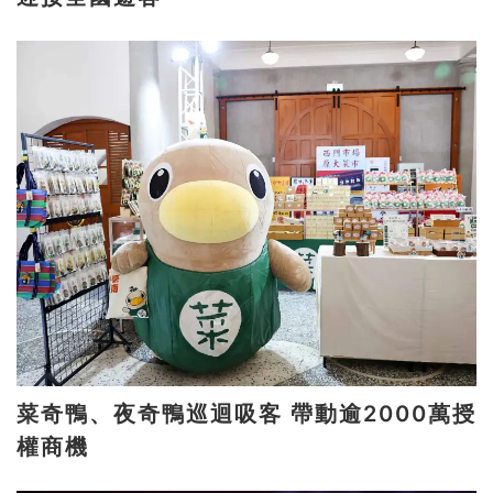
菜奇鴨、夜奇鴨巡迴吸客 帶動逾2000萬授
權商機