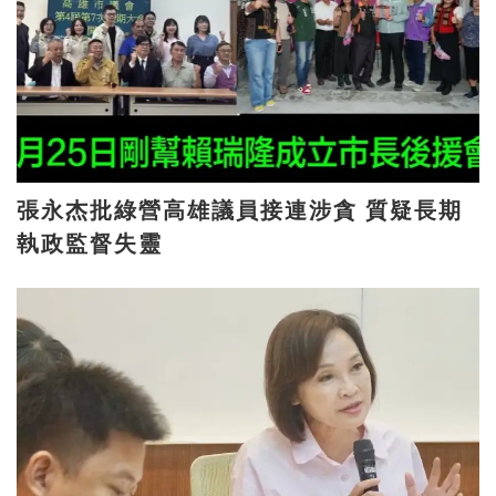
張永杰批綠營高雄議員接連涉貪 質疑長期
執政監督失靈