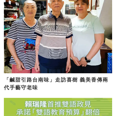
「鹹甜引路台南味」走訪喜樹 義美香傳兩
代手藝守老味