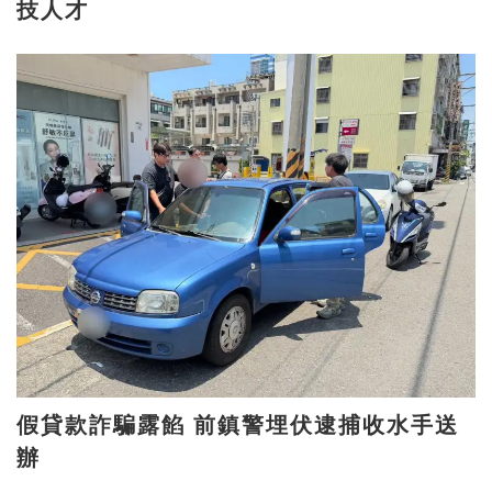
技人才
假貸款詐騙露餡 前鎮警埋伏逮捕收水手送
辦