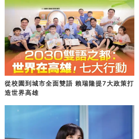
從校園到城市全面雙語 賴瑞隆提7大政策打
造世界高雄