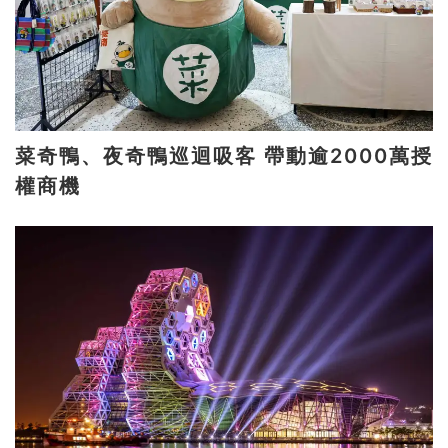
菜奇鴨、夜奇鴨巡迴吸客 帶動逾2000萬授
權商機