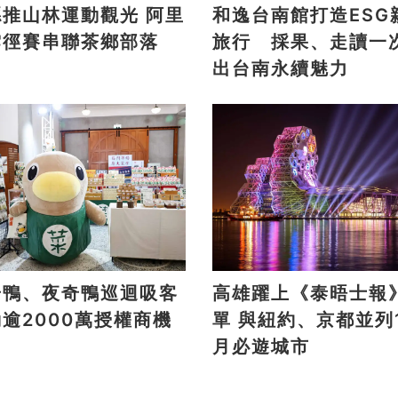
推山林運動觀光 阿里
和逸台南館打造ESG
雲徑賽串聯茶鄉部落
旅行 採果、走讀一
出台南永續魅力
奇鴨、夜奇鴨巡迴吸客
高雄躍上《泰晤士報
逾2000萬授權商機
單 與紐約、京都並列11
月必遊城市