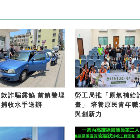
詐騙露餡 前鎮警埋
勞工局推「原氣補給
逮捕收水手送辦
畫」 培養原民青年職場力
與創新力