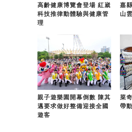
高齡健康博覽會登場 紅崴
嘉縣
科技推律動體驗與健康管
山
理
親子遊樂園開幕倒數 陳其
菜
邁要求做好整備迎接全國
帶動
遊客