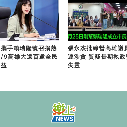
捷攜手賴瑞隆號召捐熱
張永杰批綠營高雄議
連涉貪 質疑長期執政監督
公益
失靈