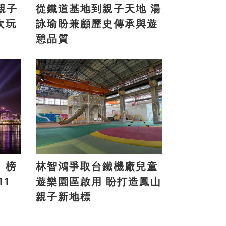
親子
從鐵道基地到親子天地 湯
次玩
詠瑜盼兼顧歷史傳承與遊
憩品質
》榜
林智鴻爭取台鐵機廠兒童
遊樂園區啟用 盼打造鳳山
親子新地標