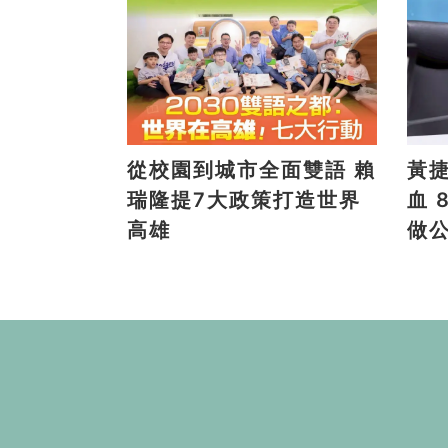
從校園到城市全面雙語 賴
黃
瑞隆提7大政策打造世界
血 8/9高雄大遠百邀全民
高雄
做