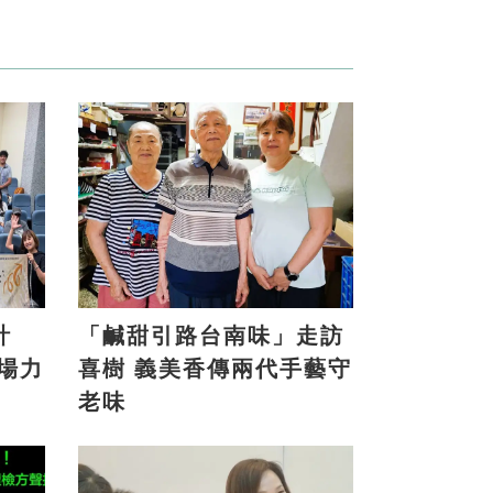
計
「鹹甜引路台南味」走訪
喜樹 義美香傳兩代手藝守
老味