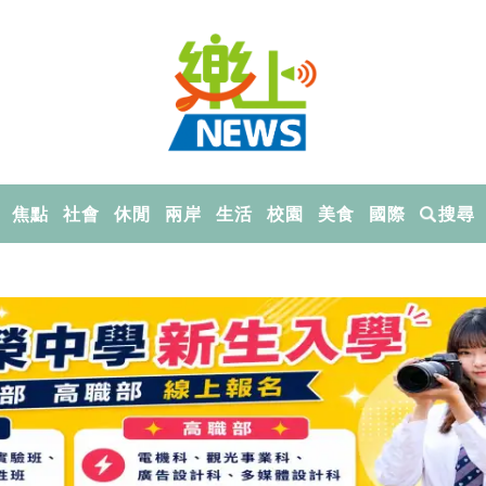
焦點
社會
休閒
兩岸
生活
校園
美食
國際
搜尋