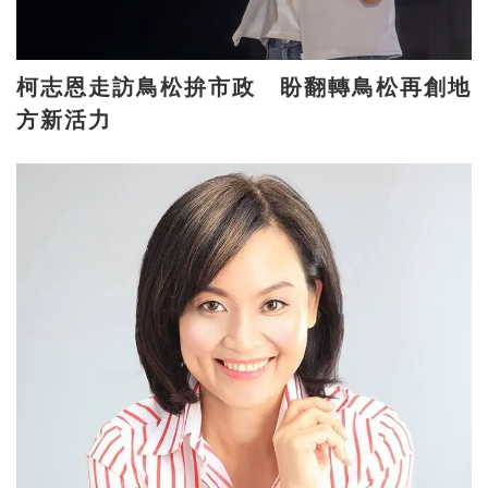
柯志恩走訪鳥松拚市政 盼翻轉鳥松再創地
方新活力