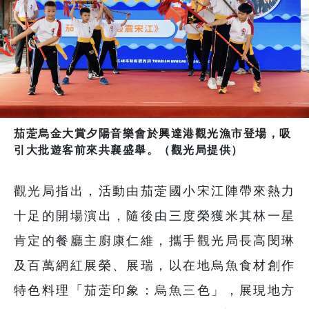
茄萣烏金大賞夕陽音樂會於興達港觀光漁市登場，吸
引大批遊客前來共襄盛舉。（觀光局提供）
觀光局指出，活動由茄萣國小宋江陣帶來熱力
十足的開場演出，隨後由三度榮獲米其林一星
肯定的餐廳主廚康仁維，攜手觀光局長高閔琳
及百萬網紅展榮、展瑞，以在地烏魚食材創作
特色料理「茄萣印象：烏魚三色」，展現地方