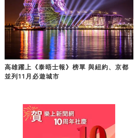
高雄躍上《泰晤士報》榜單 與紐約、京都
並列11月必遊城市