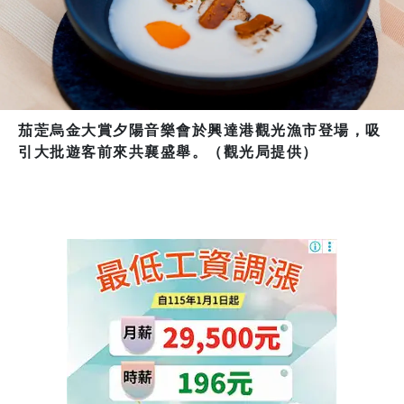
茄萣烏金大賞夕陽音樂會於興達港觀光漁市登場，吸
引大批遊客前來共襄盛舉。（觀光局提供）