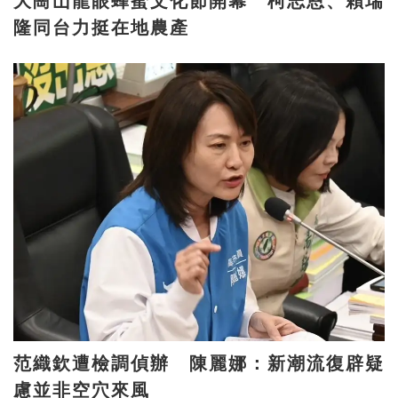
大崗山龍眼蜂蜜文化節開幕 柯志恩、賴瑞
隆同台力挺在地農產
范織欽遭檢調偵辦 陳麗娜：新潮流復辟疑
慮並非空穴來風