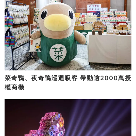
菜奇鴨、夜奇鴨巡迴吸客 帶動逾2000萬授
權商機