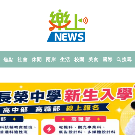
焦點
社會
休閒
兩岸
生活
校園
美食
國際
搜尋