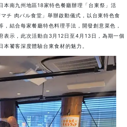
日本南九州地區18家特色餐廳辦理「台東祭」活
晴マチ 肉バル食堂」舉辦啟動儀式，以台東特色食
等，結合每家餐廳特色料理手法，開發創意菜色，
表示，此次活動自3月12日至4月13日，為期一個
日本饕客深度體驗台東食材的魅力。