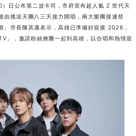
10）日公布第二波卡司，市府宣布超人氣 Z 世代天
後由搖滾天團八三夭接力開唱，兩大樂團接連登
。市長陳其邁表示，高雄已準備好迎接 2026，
KTV」，邀請粉絲揪團一起到高雄，以合唱和熱情迎