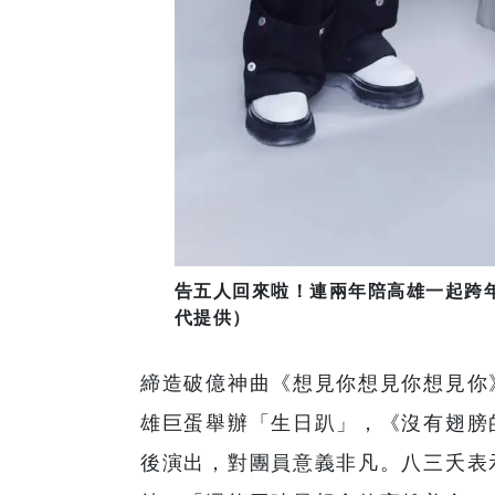
告五人回來啦！連兩年陪高雄一起跨年
代提供）
締造破億神曲《想見你想見你想見你
雄巨蛋舉辦「生日趴」，《沒有翅膀
後演出，對團員意義非凡。八三夭表