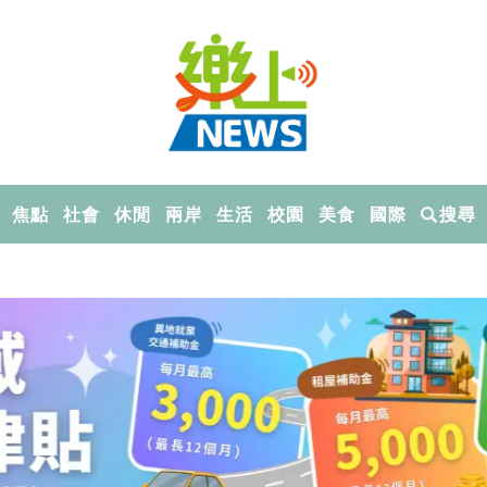
焦點
社會
休閒
兩岸
生活
校園
美食
國際
搜尋