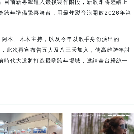
」目前新專輯進入最後製作階段，新歌即將陸續上
為跨年準備驚喜舞台，用最炸裂音浪開啟2026年第
典、阿本、木木主持，以及今年以歌手身份演出的
熱議，此次再宣布告五人及八三夭加入，使高雄跨年討
前時代大道將打造最嗨跨年場域，邀請全台粉絲一