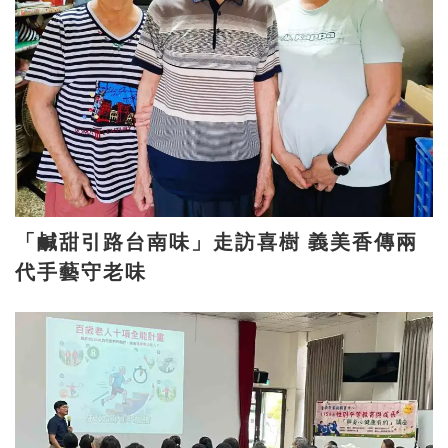
「鹹甜引路台南味」走訪喜樹 義美香傳兩
代手藝守老味