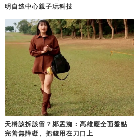
明自造中心親子玩科技
天橋該拆該留？鄭孟洳：高雄應全面盤點
完善無障礙、把錢用在刀口上