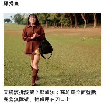
應捐血
天橋該拆該留？鄭孟洳：高雄應全面盤點
完善無障礙、把錢用在刀口上