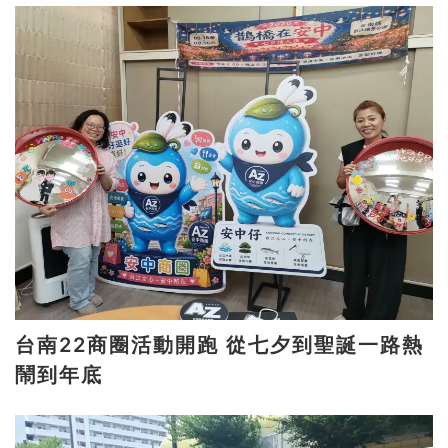
台南22商圈活動開跑 從七夕到聖誕一路熱
鬧到年底