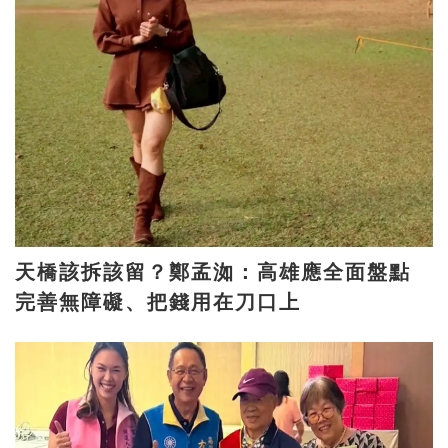
天橋該拆該留？鄭孟洳：高雄應全面盤點
完善無障礙、把錢用在刀口上