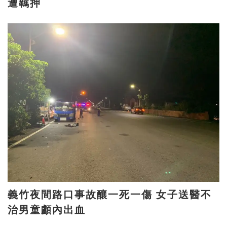
遭羈押
義竹夜間路口事故釀一死一傷 女子送醫不
治男童顱內出血