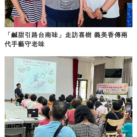
「鹹甜引路台南味」走訪喜樹 義美香傳兩
代手藝守老味