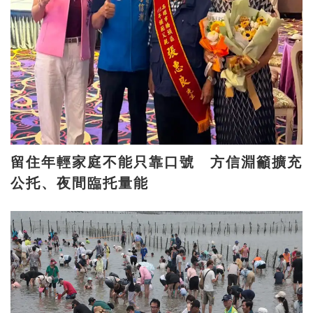
留住年輕家庭不能只靠口號 方信淵籲擴充
公托、夜間臨托量能