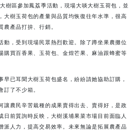
到大樹區參加鳳荔季活動，現場大啖大樹玉荷包，並
，大樹玉荷包的產量與品質均恢復往年水準，很高
質農產品打拚、行銷。
活動，受到現場民眾熱烈歡迎。除了蹲坐果農攤位
場購買百香果、玉荷包、金煌芒果、麻油跟蜂蜜等
。
事早已耳聞大樹玉荷包盛名，紛紛請她協助訂購，
會訂了不少箱。
何讓農民辛苦栽種的成果賣得出去、賣得好，是政
成日前質詢時反映，大樹溪埔果菜市場目前面臨人
增派人力，提高交易效率。未來無論是拓展農產品