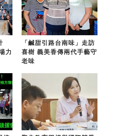
計
「鹹甜引路台南味」走訪
喜樹 義美香傳兩代手藝守
老味