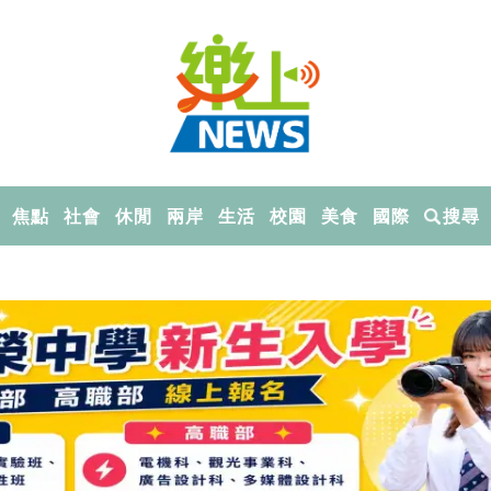
焦點
社會
休閒
兩岸
生活
校園
美食
國際
搜尋