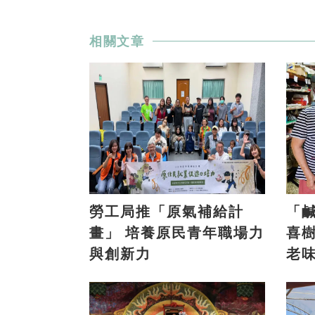
相關文章
勞工局推「原氣補給計
「
畫」 培養原民青年職場力
喜樹 義美香傳兩代
與創新力
老