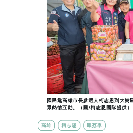
國民黨高雄市長參選人柯志恩到大樹
眾熱情互動。（圖/柯志恩團隊提供）
高雄
柯志恩
鳳荔季