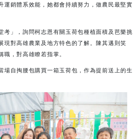
升運銷體系效能，她都會持續努力，做農民最堅實
堂考」，詢問柯志恩有關玉荷包種植面積及芭樂挑
展現對高雄農業及地方特色的了解。陳其邁則笑
稱職，對高雄瞭若指掌。
當場自掏腰包購買一箱玉荷包，作為提前送上的生