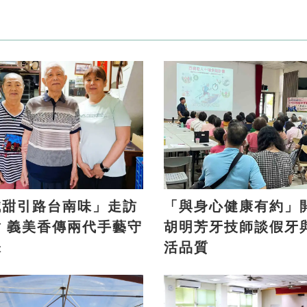
鹹甜引路台南味」走訪
「與身心健康有約」
手藝守
胡明芳牙技師談假牙
味
活品質