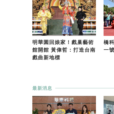
明華園回娘家！戲巢藝術
橋科
館開館 黃偉哲：打造台南
一
戲曲新地標
最新消息