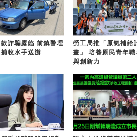
詐騙露餡 前鎮警埋
勞工局推「原氣補給
逮捕收水手送辦
畫」 培養原民青年職場力
與創新力