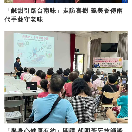
「鹹甜引路台南味」走訪喜樹 義美香傳兩
代手藝守老味
「與身心健康有約」開講 胡明芳牙技師談