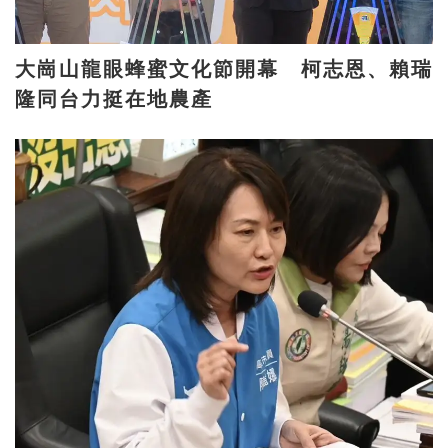
大崗山龍眼蜂蜜文化節開幕 柯志恩、賴瑞
隆同台力挺在地農產