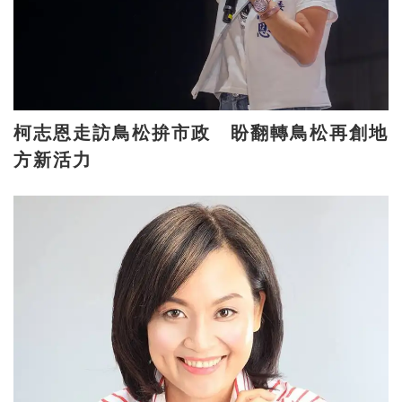
柯志恩走訪鳥松拚市政 盼翻轉鳥松再創地
方新活力