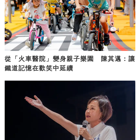
從「火車醫院」變身親子樂園 陳其邁：讓
鐵道記憶在歡笑中延續