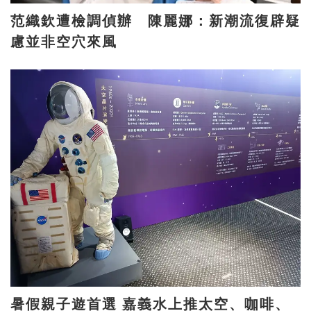
范織欽遭檢調偵辦 陳麗娜：新潮流復辟疑
慮並非空穴來風
暑假親子遊首選 嘉義水上推太空、咖啡、