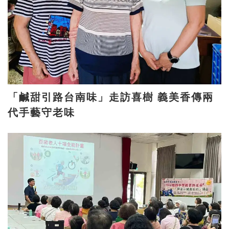
「鹹甜引路台南味」走訪喜樹 義美香傳兩
代手藝守老味