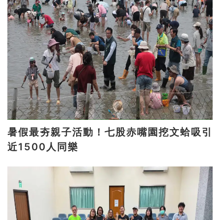
暑假最夯親子活動！七股赤嘴園挖文蛤吸引
近1500人同樂