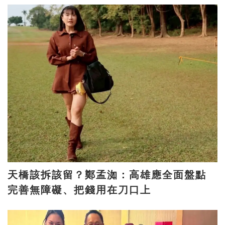
天橋該拆該留？鄭孟洳：高雄應全面盤點
完善無障礙、把錢用在刀口上