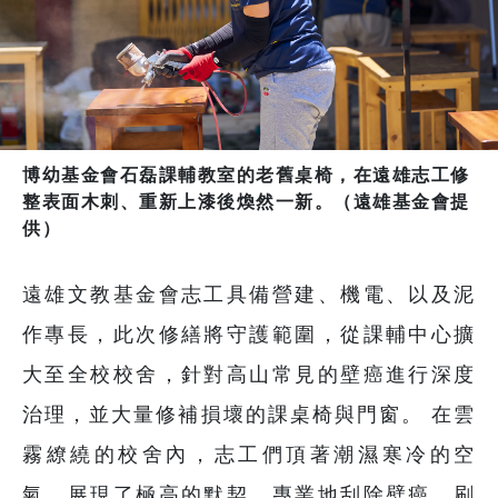
博幼基金會石磊課輔教室的老舊桌椅，在遠雄志工修
整表面木刺、重新上漆後煥然一新。（遠雄基金會提
供）
遠雄文教基金會志工具備營建、機電、以及泥
作專長，此次修繕將守護範圍，從課輔中心擴
大至全校校舍，針對高山常見的壁癌進行深度
治理，並大量修補損壞的課桌椅與門窗。 在雲
霧繚繞的校舍內，志工們頂著潮濕寒冷的空
氣，展現了極高的默契，專業地刮除壁癌、刷