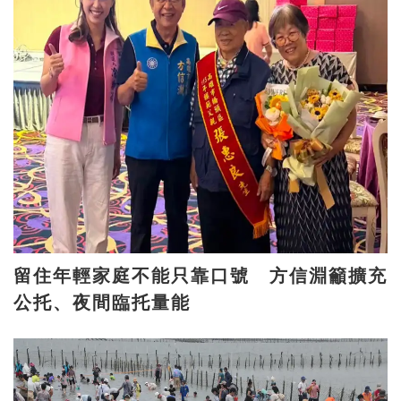
留住年輕家庭不能只靠口號 方信淵籲擴充
公托、夜間臨托量能