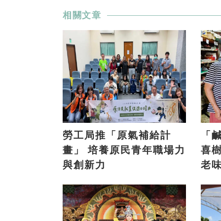
相關文章
勞工局推「原氣補給計
「
畫」 培養原民青年職場力
喜樹 義美香傳兩代
與創新力
老