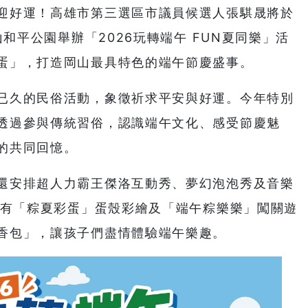
迎好運！高雄市第三選區市議員候選人張騏晟將於
山和平公園舉辦「2026玩轉端午 FUN夏同樂」活
蛋」，打造岡山最具特色的端午節慶盛事。
已久的民俗活動，象徵祈求平安與好運。今年特別
透過參與傳統習俗，認識端午文化、感受節慶魅
的共同回憶。
還安排超人力霸王傑洛互動秀、夢幻泡泡秀及音樂
設有「粽夏彩蛋」蛋殼彩繪及「端午粽樂樂」闖關遊
香包」，讓孩子們盡情體驗端午樂趣。