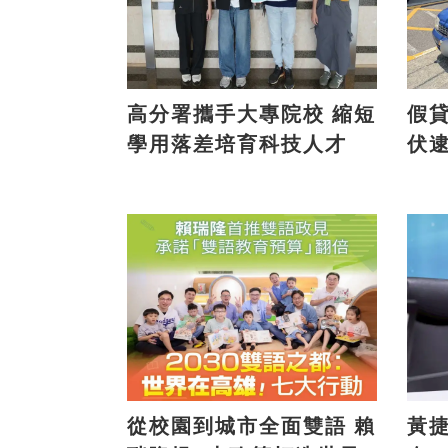
高分署攜手大專院校 縮短
假貸款
學用落差培育科技人才
伏
從校園到城市全面雙語 賴
黃