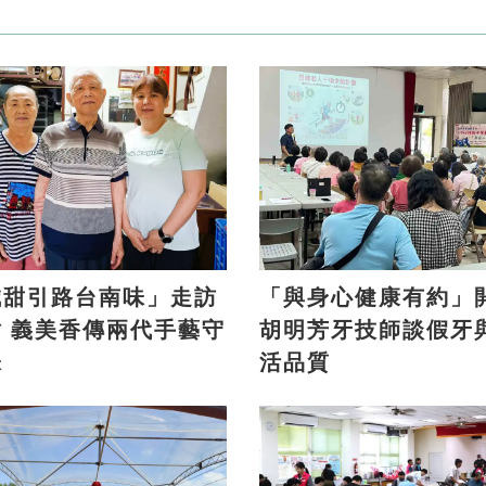
鹹甜引路台南味」走訪
「與身心健康有約」
手藝守
胡明芳牙技師談假牙
味
活品質