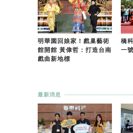
明華園回娘家！戲巢藝術
橋科
館開館 黃偉哲：打造台南
一
戲曲新地標
最新消息