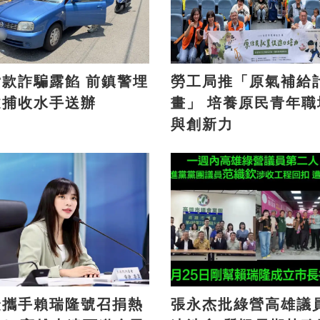
詐騙露餡 前鎮警埋
勞工局推「原氣補給
逮捕收水手送辦
畫」 培養原民青年職場力
與創新力
捷攜手賴瑞隆號召捐熱
張永杰批綠營高雄議