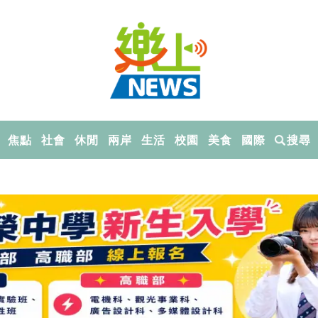
焦點
社會
休閒
兩岸
生活
校園
美食
國際
搜尋