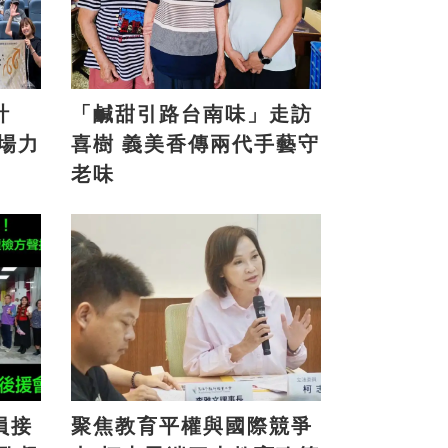
計
「鹹甜引路台南味」走訪
喜樹 義美香傳兩代手藝守
老味
員接
聚焦教育平權與國際競爭