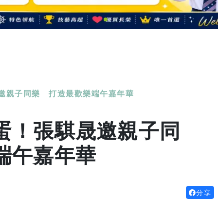
邀親子同樂 打造最歡樂端午嘉年華
蛋！張騏晟邀親子同
端午嘉年華
分享