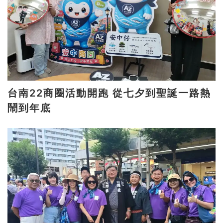
台南22商圈活動開跑 從七夕到聖誕一路熱
鬧到年底