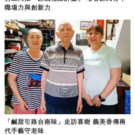
職場力與創新力
「鹹甜引路台南味」走訪喜樹 義美香傳兩
代手藝守老味