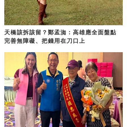
天橋該拆該留？鄭孟洳：高雄應全面盤點
完善無障礙、把錢用在刀口上