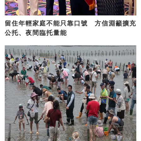
留住年輕家庭不能只靠口號 方信淵籲擴充
公托、夜間臨托量能