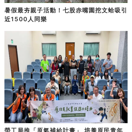
暑假最夯親子活動！七股赤嘴園挖文蛤吸引
近1500人同樂
勞工局推「原氣補給計畫」 培養原民青年