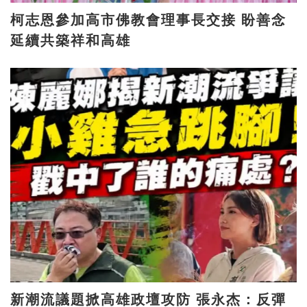
柯志恩參加高市佛教會理事長交接 盼善念
延續共築祥和高雄
新潮流議題掀高雄政壇攻防 張永杰：反彈