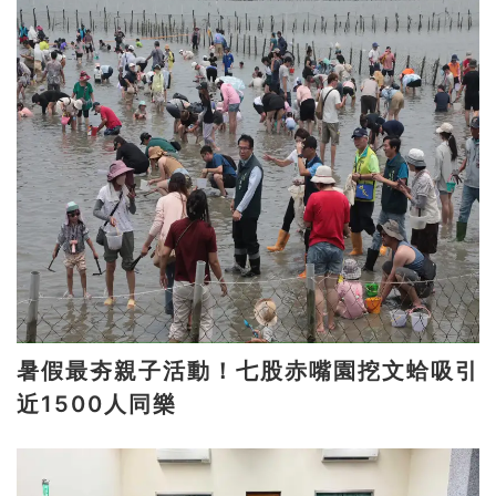
暑假最夯親子活動！七股赤嘴園挖文蛤吸引
近1500人同樂