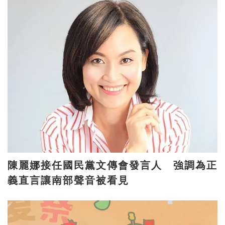
陳麗娜接任國民黨文傳會發言人 強調為正
義直言讓南部聲音被看見