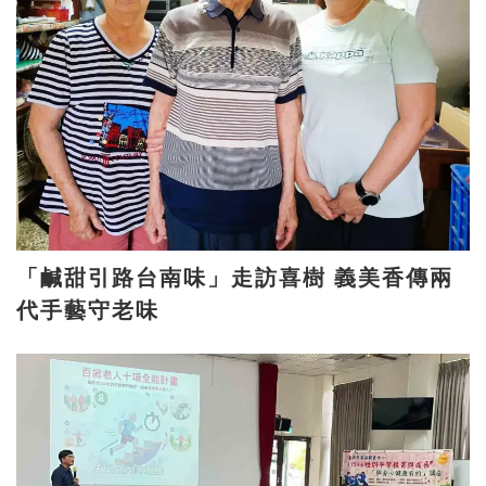
「鹹甜引路台南味」走訪喜樹 義美香傳兩
代手藝守老味