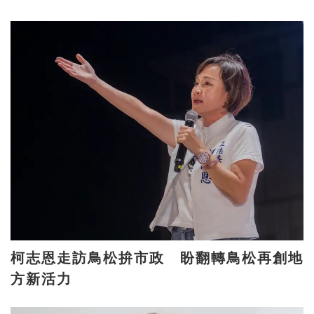
柯志恩走訪鳥松拚市政 盼翻轉鳥松再創地
方新活力