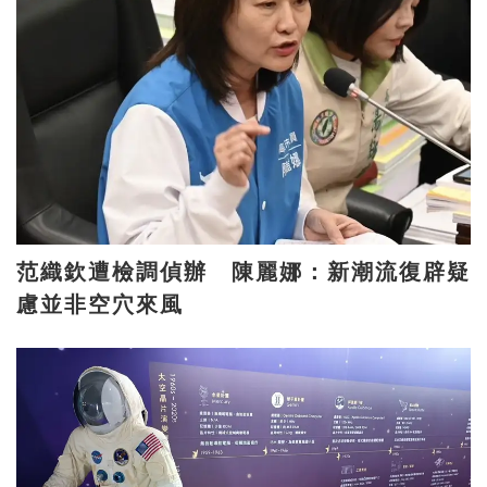
范織欽遭檢調偵辦 陳麗娜：新潮流復辟疑
慮並非空穴來風