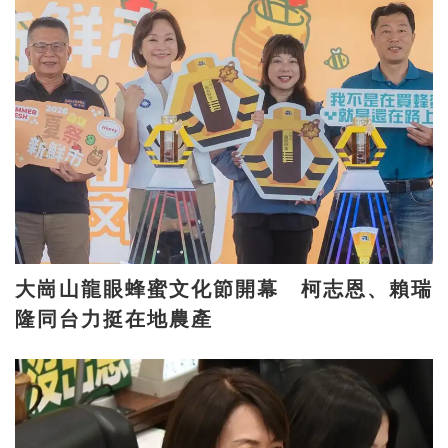
大崗山龍眼蜂蜜文化節開幕 柯志恩、賴瑞
隆同台力挺在地農產