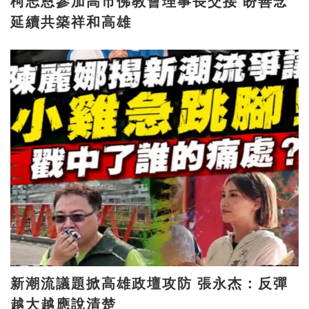
柯志恩參加高市佛教會理事長交接 盼善念
延續共築祥和高雄
新潮流議題掀高雄政壇攻防 張永杰：反彈
越大越應說清楚