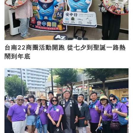
台南22商圈活動開跑 從七夕到聖誕一路熱
鬧到年底