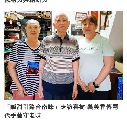
「鹹甜引路台南味」走訪喜樹 義美香傳兩
代手藝守老味