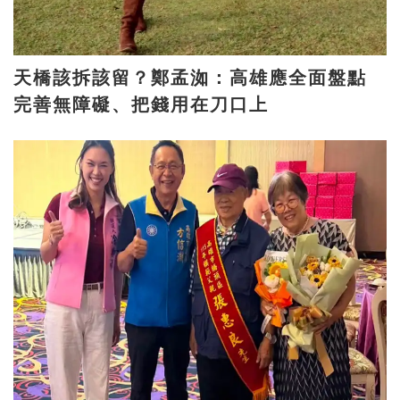
天橋該拆該留？鄭孟洳：高雄應全面盤點
完善無障礙、把錢用在刀口上