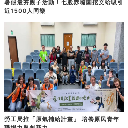
暑假最夯親子活動！七股赤嘴園挖文蛤吸引
近1500人同樂
勞工局推「原氣補給計畫」 培養原民青年
職場力與創新力