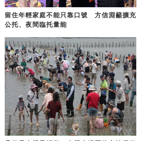
留住年輕家庭不能只靠口號 方信淵籲擴充
公托、夜間臨托量能