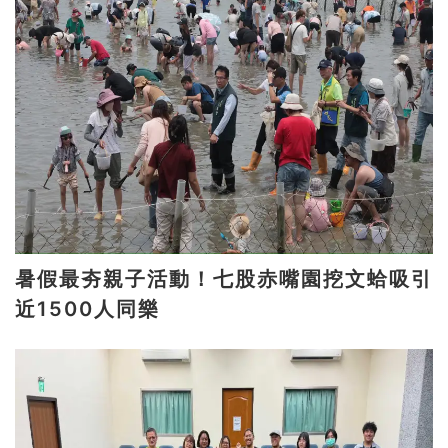
暑假最夯親子活動！七股赤嘴園挖文蛤吸引
近1500人同樂