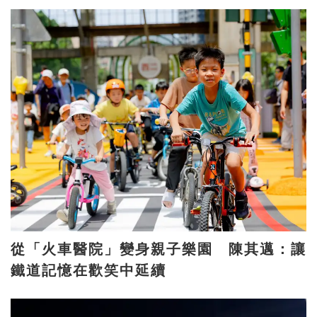
從「火車醫院」變身親子樂園 陳其邁：讓
鐵道記憶在歡笑中延續