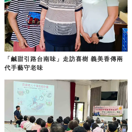
「鹹甜引路台南味」走訪喜樹 義美香傳兩
代手藝守老味