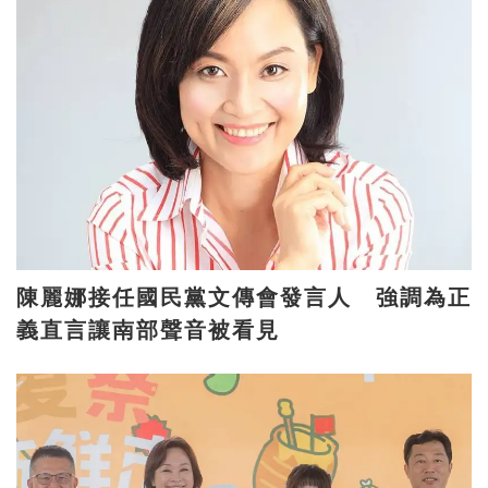
陳麗娜接任國民黨文傳會發言人 強調為正
義直言讓南部聲音被看見