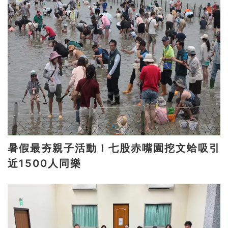
暑假最夯親子活動！七股赤嘴園挖文蛤吸引
近1500人同樂