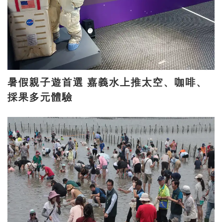
暑假親子遊首選 嘉義水上推太空、咖啡、
採果多元體驗