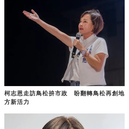
柯志恩走訪鳥松拚市政 盼翻轉鳥松再創地
方新活力