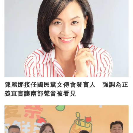
陳麗娜接任國民黨文傳會發言人 強調為正
義直言讓南部聲音被看見