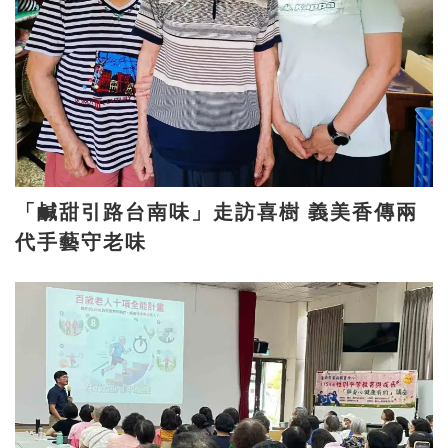
「鹹甜引路台南味」走訪喜樹 義美香傳兩
代手藝守老味