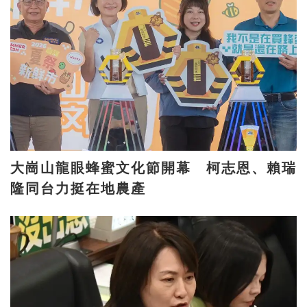
大崗山龍眼蜂蜜文化節開幕 柯志恩、賴瑞
隆同台力挺在地農產