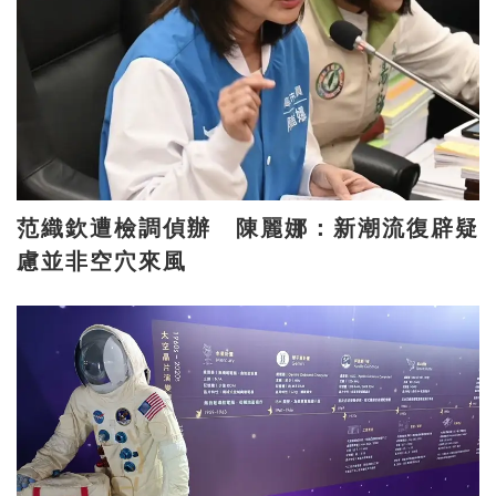
范織欽遭檢調偵辦 陳麗娜：新潮流復辟疑
慮並非空穴來風