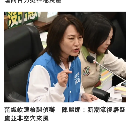
范織欽遭檢調偵辦 陳麗娜：新潮流復辟疑
慮並非空穴來風