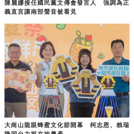
陳麗娜接任國民黨文傳會發言人 強調為正
義直言讓南部聲音被看見
大崗山龍眼蜂蜜文化節開幕 柯志恩、賴瑞
隆同台力挺在地農產