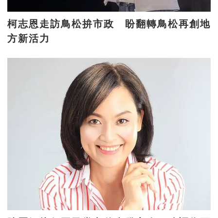
柯志恩走訪鳥松拚市政 盼翻轉鳥松再創地
方新活力