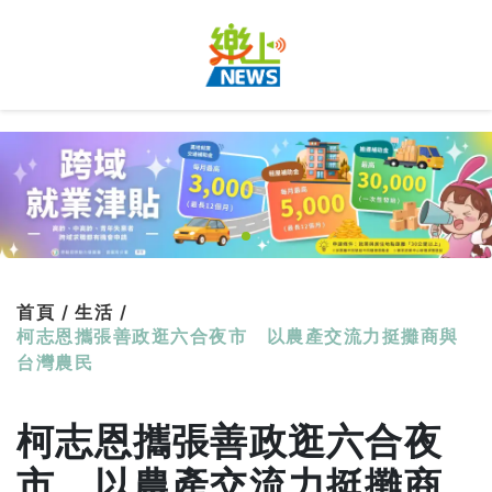
首頁 /
生活 /
柯志恩攜張善政逛六合夜市 以農產交流力挺攤商與
台灣農民
柯志恩攜張善政逛六合夜
市 以農產交流力挺攤商