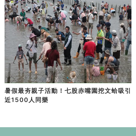
暑假最夯親子活動！七股赤嘴園挖文蛤吸引
近1500人同樂