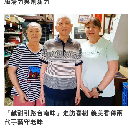
職場力與創新力
「鹹甜引路台南味」走訪喜樹 義美香傳兩
代手藝守老味