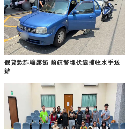
假貸款詐騙露餡 前鎮警埋伏逮捕收水手送
辦