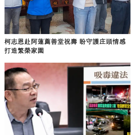
柯志恩赴阿蓮薦善堂祝壽 盼守護庄頭情感
打造繁榮家園