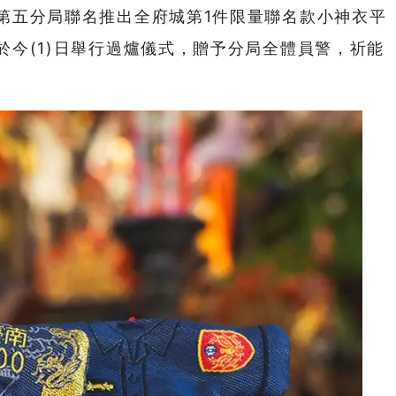
第五分局聯名推出全府城第1件限量聯名款小神衣平
於今(1)日舉行過爐儀式，贈予分局全體員警，祈能