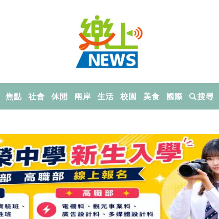
焦點
社會
休閒
兩岸
生活
校園
美食
國際
搜尋