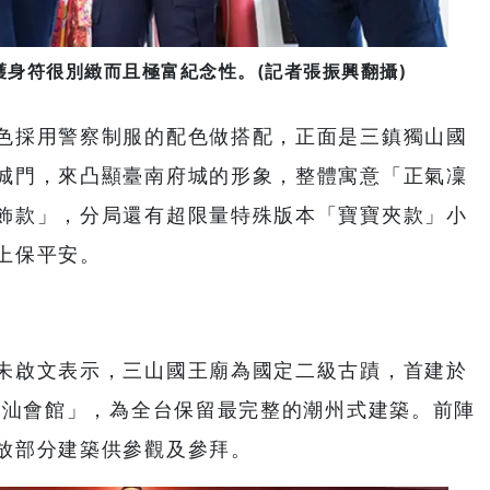
身符很別緻而且極富紀念性。(記者張振興翻攝)
色採用警察制服的配色做搭配，正面是三鎮獨山國
城門，來凸顯臺南府城的形象，整體寓意「正氣凜
飾款」，分局還有超限量特殊版本「寶寶夾款」小
上保平安。
朱啟文表示，三山國王廟為國定二級古蹟，首建於
「潮汕會館」，為全台保留最完整的潮州式建築。前陣
放部分建築供參觀及參拜。