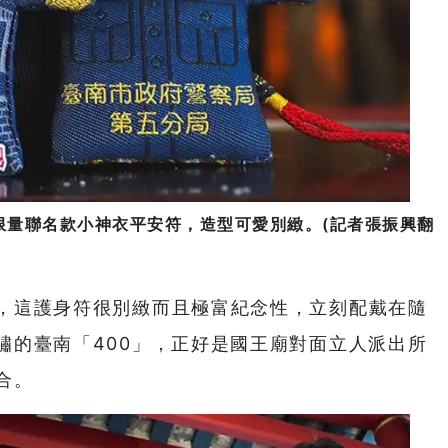
限量聯名款小神衣平安符，造型可愛別緻。(記者張振興翻
，這護身符很別緻而且極富紀念性，立刻配戴在隨
繡的臺南「400」，正好是國王廟對面立人派出所
合。