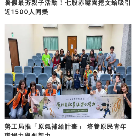
暑假最夯親子活動！七股赤嘴園挖文蛤吸引
近1500人同樂
勞工局推「原氣補給計畫」 培養原民青年
職場力與創新力