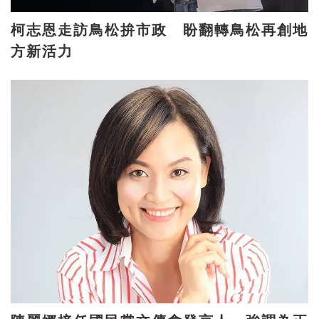
柯志恩走訪鳥松拚市政 盼翻轉鳥松再創地
方新活力