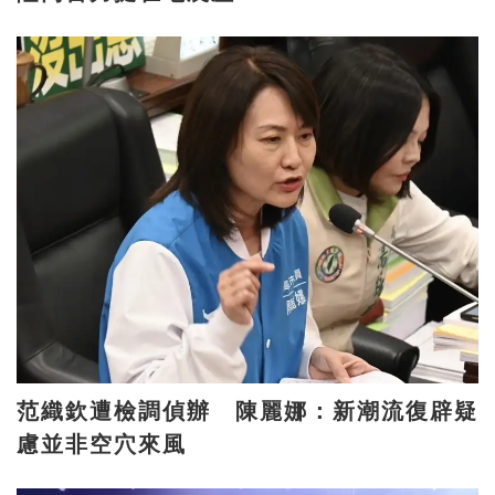
范織欽遭檢調偵辦 陳麗娜：新潮流復辟疑
慮並非空穴來風