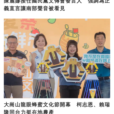
陳麗娜接任國民黨文傳會發言人 強調為正
義直言讓南部聲音被看見
大崗山龍眼蜂蜜文化節開幕 柯志恩、賴瑞
隆同台力挺在地農產