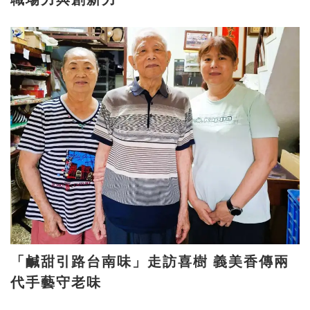
「鹹甜引路台南味」走訪喜樹 義美香傳兩
代手藝守老味