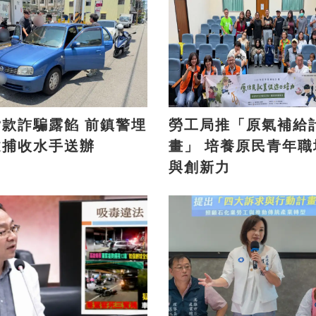
詐騙露餡 前鎮警埋
勞工局推「原氣補給
逮捕收水手送辦
畫」 培養原民青年職場力
與創新力