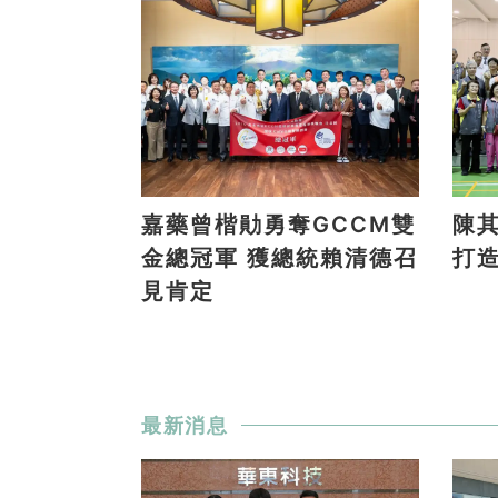
嘉藥曾楷勛勇奪GCCM雙
陳
金總冠軍 獲總統賴清德召
打
見肯定
最新消息