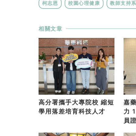
柯志恩
校園心理健康
教師支持
相關文章
高分署攜手大專院校 縮短
嘉
學用落差培育科技人才
力 15人勇奪消防設備人
員