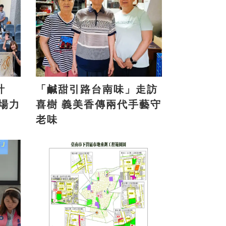
計
「鹹甜引路台南味」走訪
喜樹 義美香傳兩代手藝守
老味