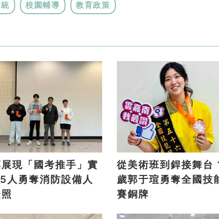
系統
校園輔導
教育政策
藥展現「國考推手」實
從美術班到銲接舞台 16
歲郭于瑄勇奪全國技
證照
賽銅牌