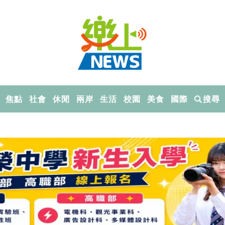
焦點
社會
休閒
兩岸
生活
校園
美食
國際
搜尋