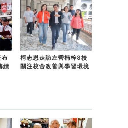
長布
柯志恩走訪左營楠梓8校
傳續
關注校舍改善與學習環境