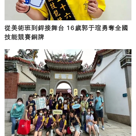
從美術班到銲接舞台 16歲郭于瑄勇奪全國
技能競賽銅牌