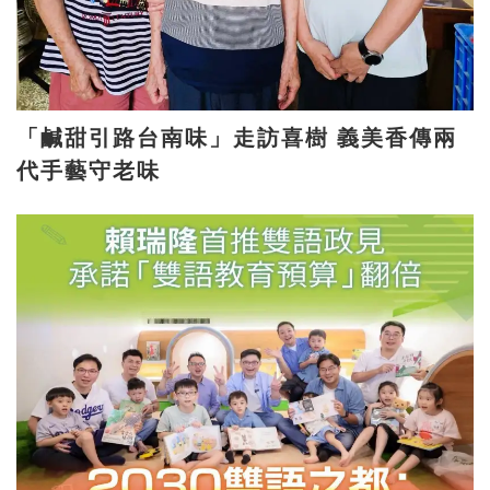
「鹹甜引路台南味」走訪喜樹 義美香傳兩
代手藝守老味