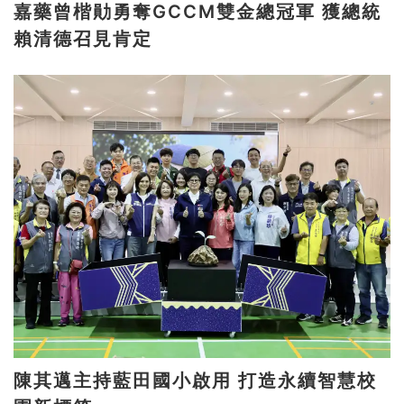
嘉藥曾楷勛勇奪GCCM雙金總冠軍 獲總統
賴清德召見肯定
陳其邁主持藍田國小啟用 打造永續智慧校