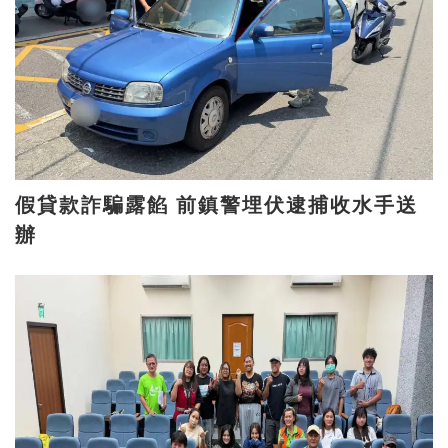
假貸款詐騙露餡 前鎮警埋伏逮捕收水手送
辦