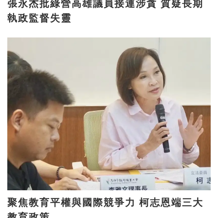
張永杰批綠營高雄議員接連涉貪 質疑長期
執政監督失靈
聚焦教育平權與國際競爭力 柯志恩端三大
教育政策