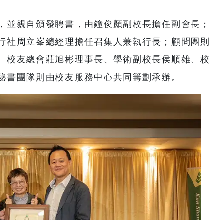
，並親自頒發聘書，由鐘俊顏副校長擔任副會長；
行社周立峯總經理擔任召集人兼執行長；顧問團則
、校友總會莊旭彬理事長、學術副校長侯順雄、校
秘書團隊則由校友服務中心共同籌劃承辦。