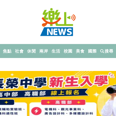
焦點
社會
休閒
兩岸
生活
校園
美食
國際
搜尋