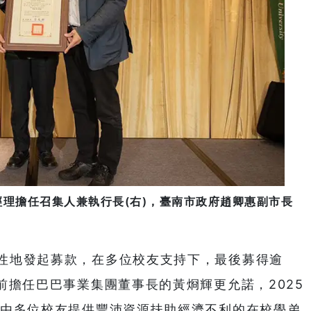
經理擔任召集人兼執行長(右)，臺南市政府趙卿惠副市長
性地發起募款，在多位校友支持下，最後募得逾
前擔任巴巴事業集團董事長的黃烱輝更允諾，2025
藉由多位校友提供豐沛資源扶助經濟不利的在校學弟