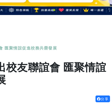
會 匯聚情誼促進校務共榮發展
出校友聯誼會 匯聚情誼
展
分享