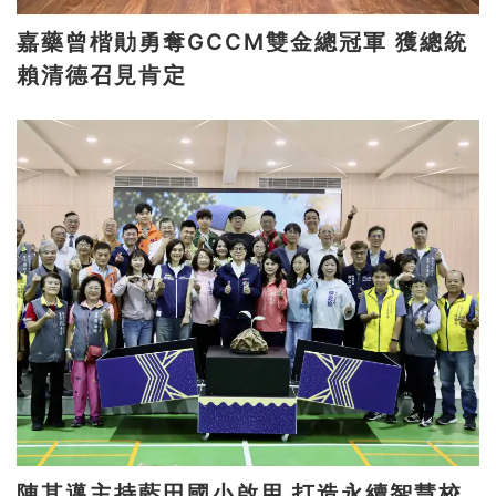
嘉藥曾楷勛勇奪GCCM雙金總冠軍 獲總統
賴清德召見肯定
陳其邁主持藍田國小啟用 打造永續智慧校