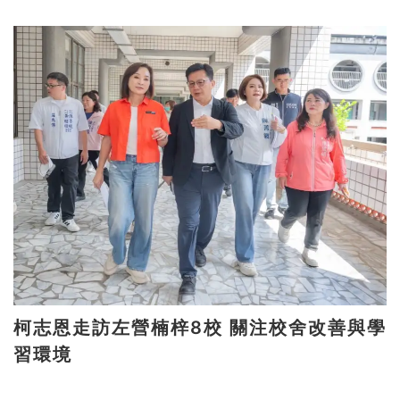
柯志恩走訪左營楠梓8校 關注校舍改善與學
習環境