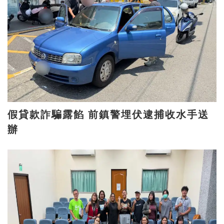
假貸款詐騙露餡 前鎮警埋伏逮捕收水手送
辦