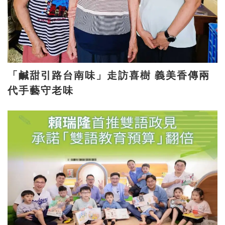
「鹹甜引路台南味」走訪喜樹 義美香傳兩
代手藝守老味