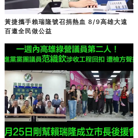
黃捷攜手賴瑞隆號召捐熱血 8/9高雄大遠
百邀全民做公益