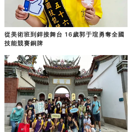
從美術班到銲接舞台 16歲郭于瑄勇奪全國
技能競賽銅牌