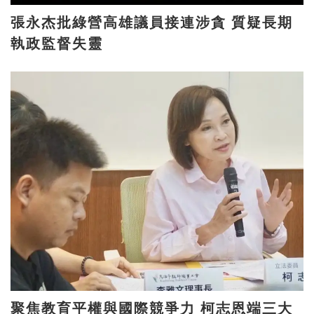
張永杰批綠營高雄議員接連涉貪 質疑長期
執政監督失靈
聚焦教育平權與國際競爭力 柯志恩端三大