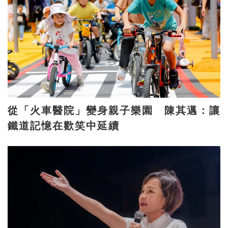
從「火車醫院」變身親子樂園 陳其邁：讓
鐵道記憶在歡笑中延續