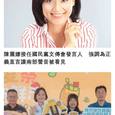
陳麗娜接任國民黨文傳會發言人 強調為正
義直言讓南部聲音被看見