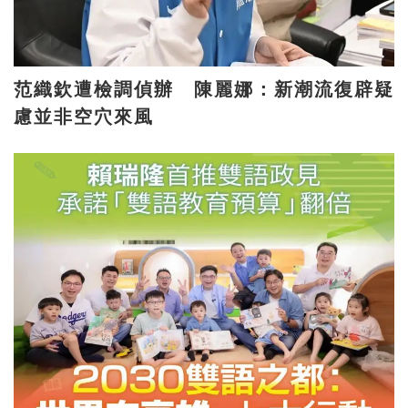
范織欽遭檢調偵辦 陳麗娜：新潮流復辟疑
慮並非空穴來風