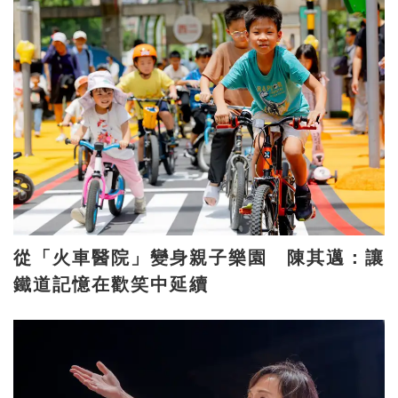
從「火車醫院」變身親子樂園 陳其邁：讓
鐵道記憶在歡笑中延續