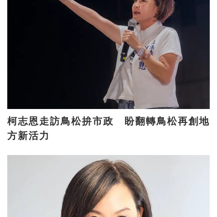
柯志恩走訪鳥松拚市政 盼翻轉鳥松再創地
方新活力