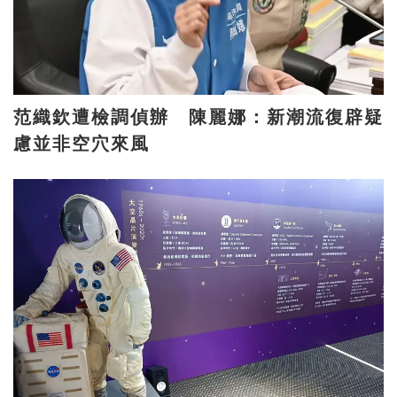
范織欽遭檢調偵辦 陳麗娜：新潮流復辟疑
慮並非空穴來風