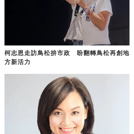
柯志恩走訪鳥松拚市政 盼翻轉鳥松再創地
方新活力