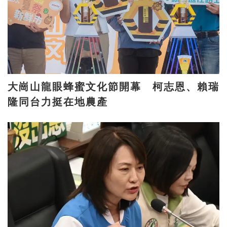
大崗山龍眼蜂蜜文化節開幕 柯志恩、賴瑞
隆同台力挺在地農產