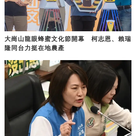
大崗山龍眼蜂蜜文化節開幕 柯志恩、賴瑞
隆同台力挺在地農產