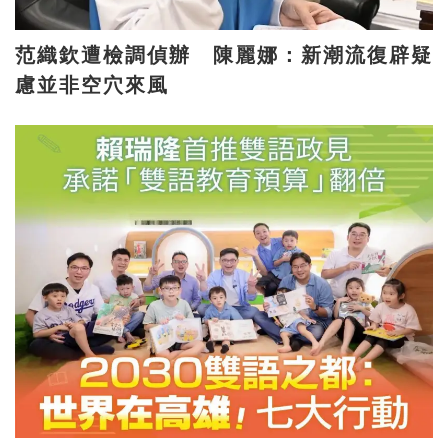
范織欽遭檢調偵辦 陳麗娜：新潮流復辟疑
慮並非空穴來風