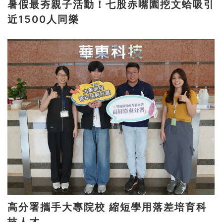
暑假最夯親子活動！七股赤嘴園挖文蛤吸引
近1500人同樂
高分署攜手大專院校 縮短學用落差培育科
技人才