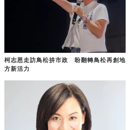
柯志恩走訪鳥松拚市政 盼翻轉鳥松再創地
方新活力