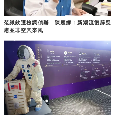
范織欽遭檢調偵辦 陳麗娜：新潮流復辟疑
慮並非空穴來風