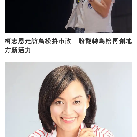
柯志恩走訪鳥松拚市政 盼翻轉鳥松再創地
方新活力