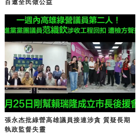
百邀全民做公益
張永杰批綠營高雄議員接連涉貪 質疑長期
執政監督失靈