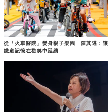
從「火車醫院」變身親子樂園 陳其邁：讓
鐵道記憶在歡笑中延續