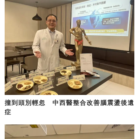
撞到頭別輕忽 中西醫整合改善腦震盪後遺
症