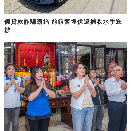
假貸款詐騙露餡 前鎮警埋伏逮捕收水手送
辦