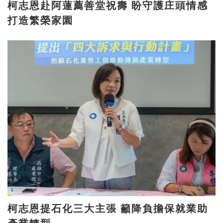
柯志恩赴阿蓮薦善堂祝壽 盼守護庄頭情感
打造繁榮家園
柯志恩提石化三大主張 籲降負擔保就業助