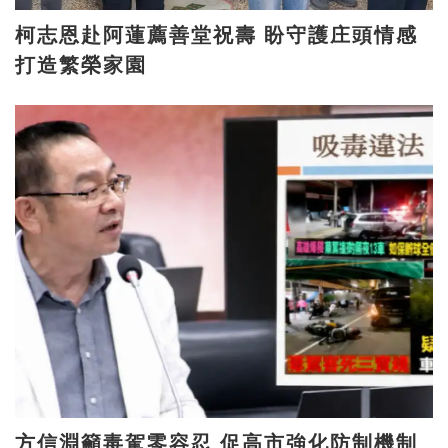
柯志恩赴阿蓮薦善堂祝壽 盼守護庄頭情感
打造繁榮家園
方信淵籲毒駕零容忍 促高市強化防制機制