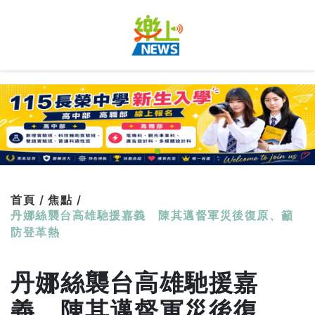
首頁 /
焦點 /
丹娜絲襲台高雄馳援嘉義 陳其邁督軍災後復原、籲
防登革熱
丹娜絲襲台高雄馳援嘉
義 陳其邁督軍災後復