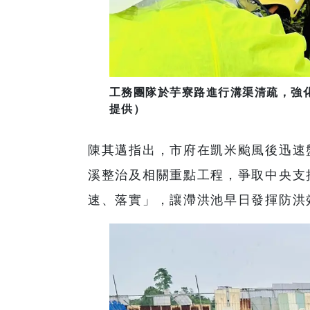
工務團隊於芋寮路進行溝渠清疏，強
提供）
陳其邁指出，市府在凱米颱風後迅速
溪整治及相關重點工程，爭取中央支
速、落實」，讓滯洪池早日發揮防洪