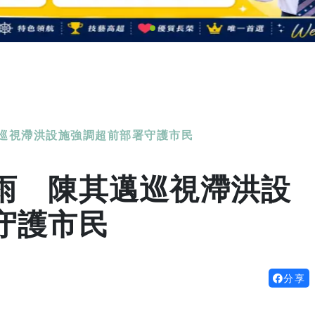
巡視滯洪設施強調超前部署守護市民
雨 陳其邁巡視滯洪設
守護市民
分享