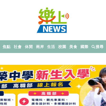
焦點
社會
休閒
兩岸
生活
校園
美食
國際
搜尋