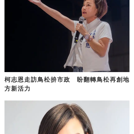
柯志恩走訪鳥松拚市政 盼翻轉鳥松再創地
方新活力