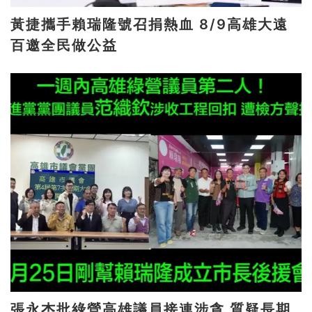
黃捷攜手賴瑞隆號召捐熱血 8/9高雄大遠
百邀全民做公益
張永杰批綠營高雄議員接連涉貪 質疑長期