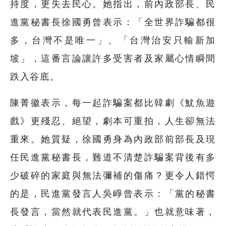
持度，更失去民心。她指出，前內政部長、民
進黨秘書長徐國勇曾表示：「全世界詐騙都很
多，台灣不是唯一」、「台灣治安只輸新加
坡」，這番言論讓許多受害者及家屬心情瞬間
跌入谷底。
陳菁徽表示，每一起詐騙案都比韓劇《魷魚遊
戲》更殘忍、絕望，劇本可重拍，人生卻無法
重來。她質疑，徐國勇身為內政部前部長及現
任民進黨秘書長，難道不清楚詐騙案背後有多
少破碎的家庭與無法彌補的傷痛？更令人錯愕
的是，民進黨發言人吳崢曾表示：「黨的秘書
長發言，當然就代表民進黨。」也就意味著，