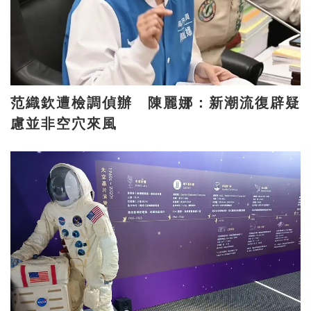
范織欽遭檢調偵辦 陳麗娜：新潮流復辟疑
慮並非空穴來風