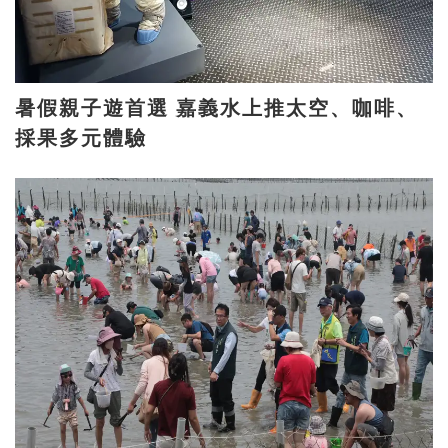
暑假親子遊首選 嘉義水上推太空、咖啡、
採果多元體驗