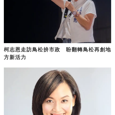
柯志恩走訪鳥松拚市政 盼翻轉鳥松再創地
方新活力