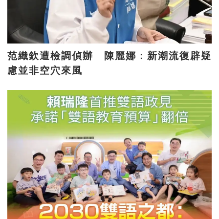
范織欽遭檢調偵辦 陳麗娜：新潮流復辟疑
慮並非空穴來風