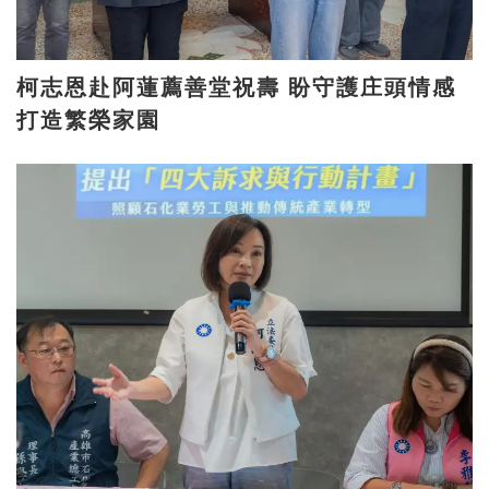
柯志恩赴阿蓮薦善堂祝壽 盼守護庄頭情感
打造繁榮家園