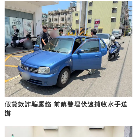
假貸款詐騙露餡 前鎮警埋伏逮捕收水手送
辦