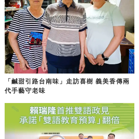
「鹹甜引路台南味」走訪喜樹 義美香傳兩
代手藝守老味