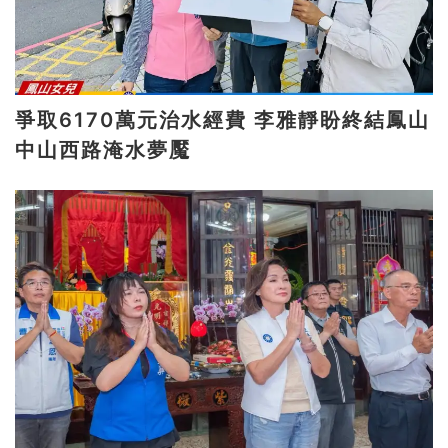
爭取6170萬元治水經費 李雅靜盼終結鳳山
中山西路淹水夢魘