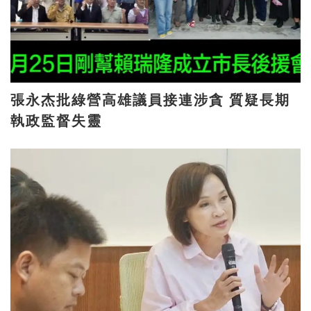
張永杰批綠營高雄議員接連涉貪 質疑長期
執政監督失靈