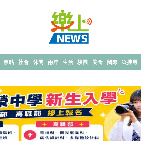
焦點
社會
休閒
兩岸
生活
校園
美食
國際
搜尋