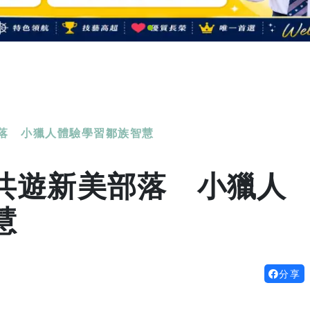
落 小獵人體驗學習鄒族智慧
共遊新美部落 小獵人
慧
分享