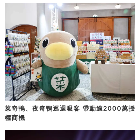
菜奇鴨、夜奇鴨巡迴吸客 帶動逾2000萬授
權商機