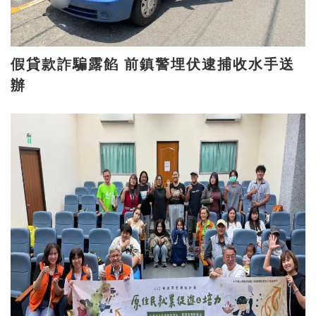
假貸款詐騙露餡 前鎮警埋伏逮捕收水手送
辦