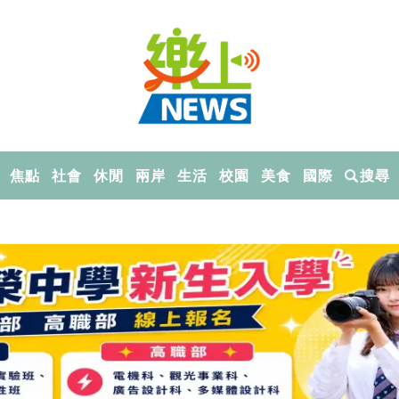
焦點
社會
休閒
兩岸
生活
校園
美食
國際
搜尋