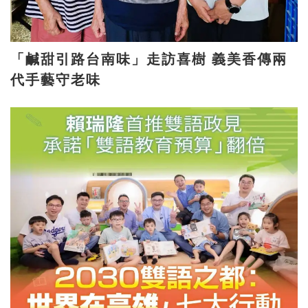
「鹹甜引路台南味」走訪喜樹 義美香傳兩
代手藝守老味