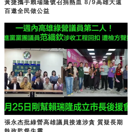
黃捷攜手賴瑞隆號召捐熱血 8/9高雄大遠
百邀全民做公益
張永杰批綠營高雄議員接連涉貪 質疑長期
執政監督失靈