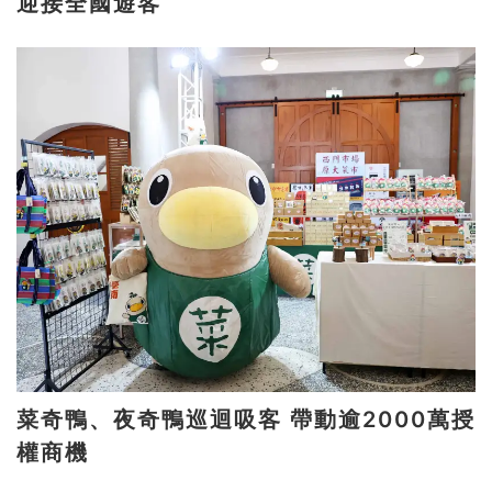
迎接全國遊客
菜奇鴨、夜奇鴨巡迴吸客 帶動逾2000萬授
權商機