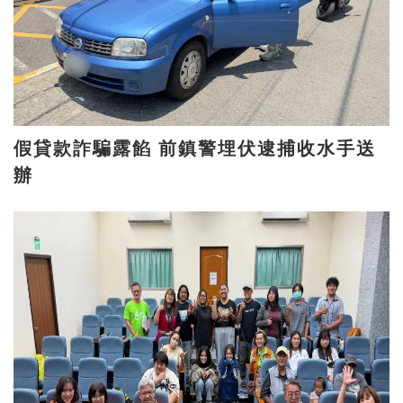
假貸款詐騙露餡 前鎮警埋伏逮捕收水手送
辦