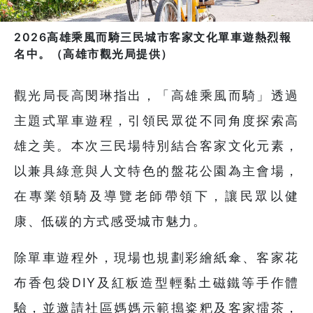
2026高雄乘風而騎三民城市客家文化單車遊熱烈報
名中。（高雄市觀光局提供）
觀光局長高閔琳指出，「高雄乘風而騎」透過
主題式單車遊程，引領民眾從不同角度探索高
雄之美。本次三民場特別結合客家文化元素，
以兼具綠意與人文特色的盤花公園為主會場，
在專業領騎及導覽老師帶領下，讓民眾以健
康、低碳的方式感受城市魅力。
除單車遊程外，現場也規劃彩繪紙傘、客家花
布香包袋DIY及紅粄造型輕黏土磁鐵等手作體
驗，並邀請社區媽媽示範搗粢粑及客家擂茶，