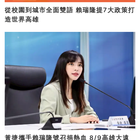
從校園到城市全面雙語 賴瑞隆提7大政策打
造世界高雄
黃捷攜手賴瑞隆號召捐熱血 8/9高雄大遠