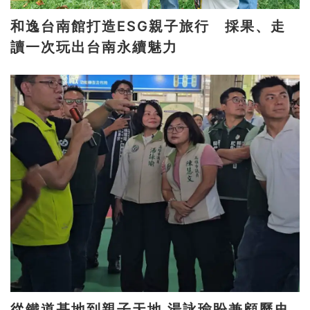
和逸台南館打造ESG親子旅行 採果、走
讀一次玩出台南永續魅力
從鐵道基地到親子天地 湯詠瑜盼兼顧歷史