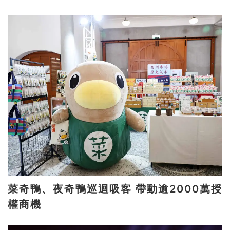
菜奇鴨、夜奇鴨巡迴吸客 帶動逾2000萬授
權商機