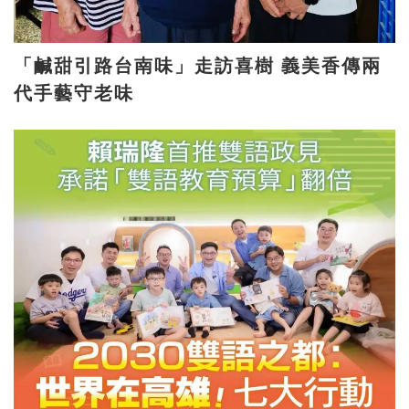
「鹹甜引路台南味」走訪喜樹 義美香傳兩
代手藝守老味