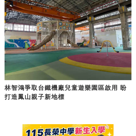
林智鴻爭取台鐵機廠兒童遊樂園區啟用 盼
打造鳳山親子新地標