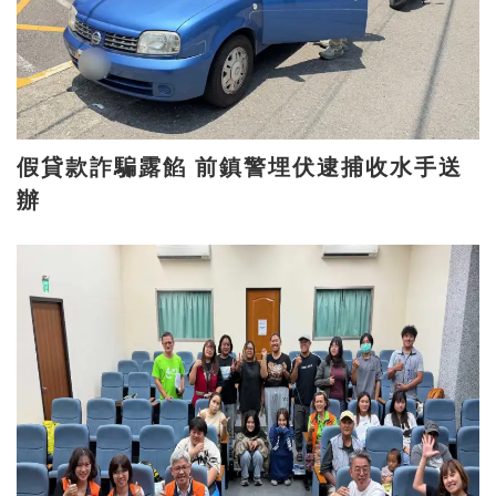
假貸款詐騙露餡 前鎮警埋伏逮捕收水手送
辦