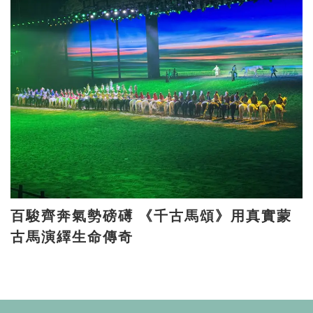
百駿齊奔氣勢磅礡 《千古馬頌》用真實蒙
古馬演繹生命傳奇