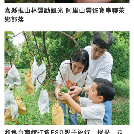
嘉縣推山林運動觀光 阿里山雲徑賽串聯茶
鄉部落
和逸台南館打造ESG親子旅行 採果、走