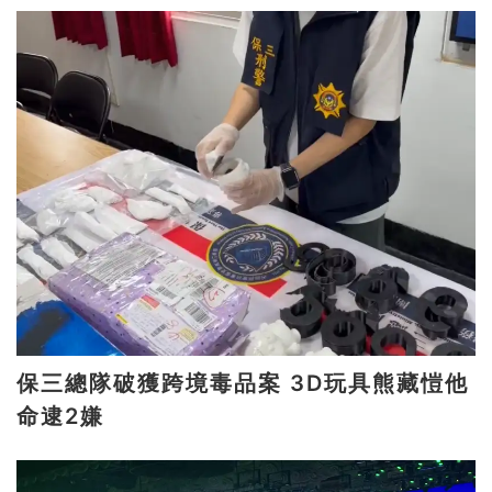
保三總隊破獲跨境毒品案 3D玩具熊藏愷他
命逮2嫌