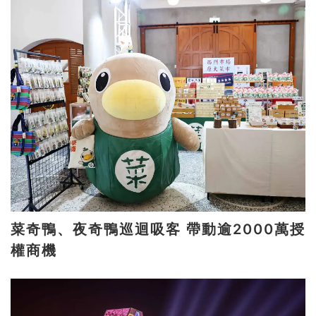
菜奇鴨、夜奇鴨巡迴吸客 帶動逾2000萬授
權商機