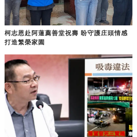
柯志恩赴阿蓮薦善堂祝壽 盼守護庄頭情感
打造繁榮家園