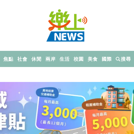
焦點
社會
休閒
兩岸
生活
校園
美食
國際
搜尋