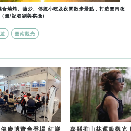
結合燒烤、熱炒、傳統小吃及夜間散步景點，打造臺南夜
(圖/記者劉美祺攝)
遊
臺南觀光
健康博覽會登場 紅崴
嘉縣推山林運動觀光 阿里