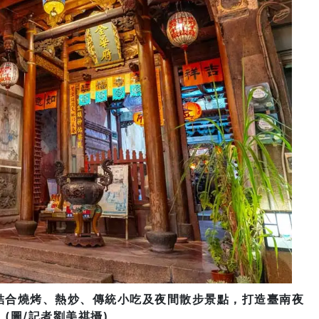
結合燒烤、熱炒、傳統小吃及夜間散步景點，打造臺南夜
(圖/記者劉美祺攝)