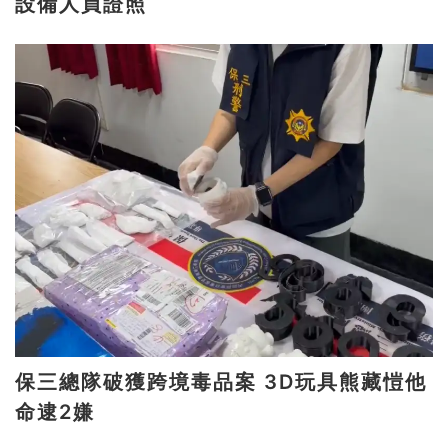
設備人員證照
保三總隊破獲跨境毒品案 3D玩具熊藏愷他
命逮2嫌