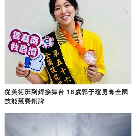
從美術班到銲接舞台 16歲郭于瑄勇奪全國
技能競賽銅牌