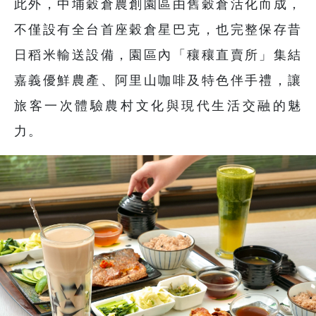
此外，中埔穀倉農創園區由舊穀倉活化而成，
不僅設有全台首座穀倉星巴克，也完整保存昔
日稻米輸送設備，園區內「穰穰直賣所」集結
嘉義優鮮農產、阿里山咖啡及特色伴手禮，讓
旅客一次體驗農村文化與現代生活交融的魅
力。