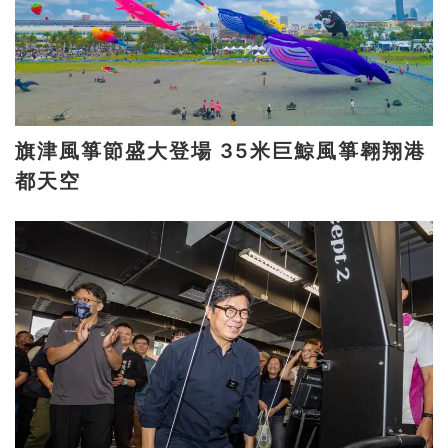
旗津風箏節盛大登場 35米巨鯨風箏翱翔港
都天空