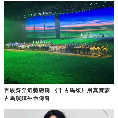
百駿齊奔氣勢磅礡 《千古馬頌》用真實蒙
古馬演繹生命傳奇