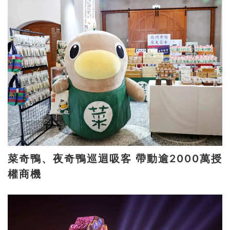
菜奇鴨、夜奇鴨巡迴吸客 帶動逾2000萬授
權商機