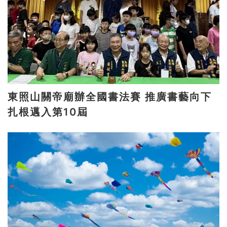
東照山關帝廟辦全國書法賽 推廣書藝向下
扎根邁入第10屆