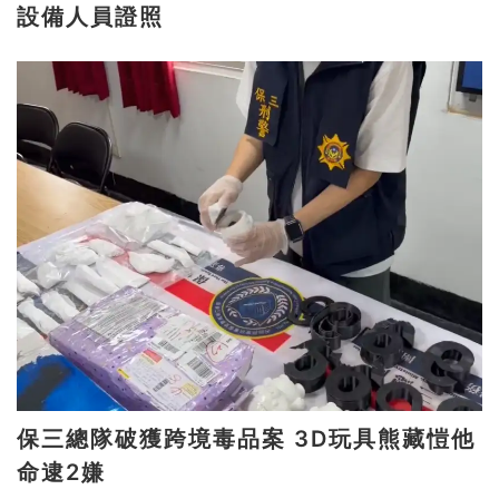
設備人員證照
保三總隊破獲跨境毒品案 3D玩具熊藏愷他
命逮2嫌