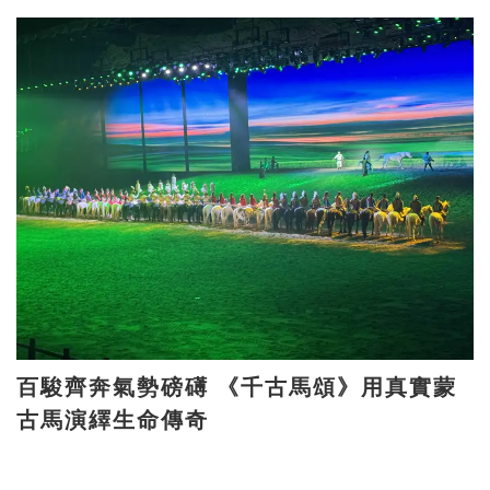
百駿齊奔氣勢磅礡 《千古馬頌》用真實蒙
古馬演繹生命傳奇