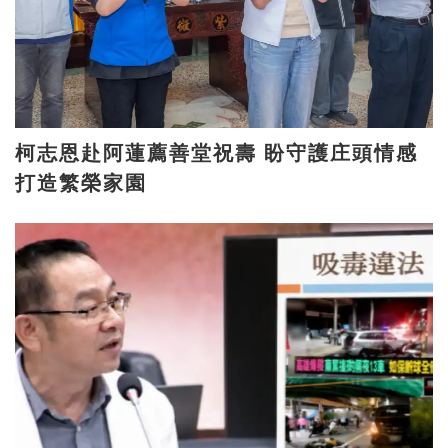
柯志恩赴阿蓮薦善堂祝壽 盼守護庄頭情感
打造繁榮家園