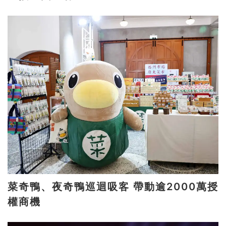
菜奇鴨、夜奇鴨巡迴吸客 帶動逾2000萬授
權商機