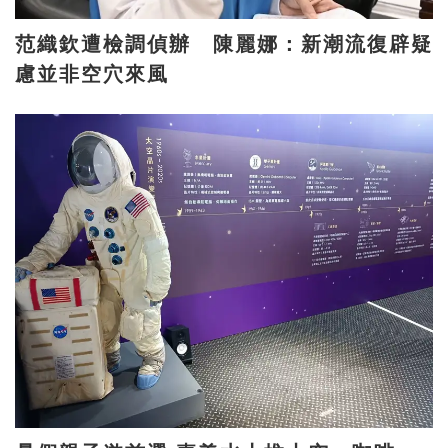
范織欽遭檢調偵辦 陳麗娜：新潮流復辟疑
慮並非空穴來風