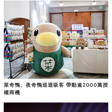
菜奇鴨、夜奇鴨巡迴吸客 帶動逾2000萬授
權商機