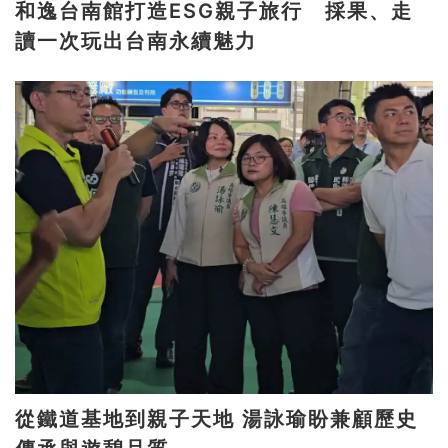
和逸台南館打造ESG親子旅行 採果、走
讀一次玩出台南永續魅力
從鐵道基地到親子天地 湯詠瑜盼兼顧歷史