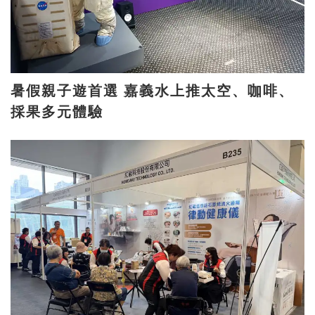
暑假親子遊首選 嘉義水上推太空、咖啡、
採果多元體驗