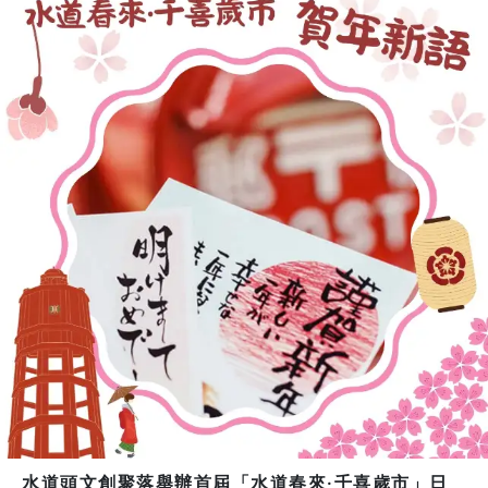
水道頭文創聚落舉辦首屆「水道春來·千喜歲市」日