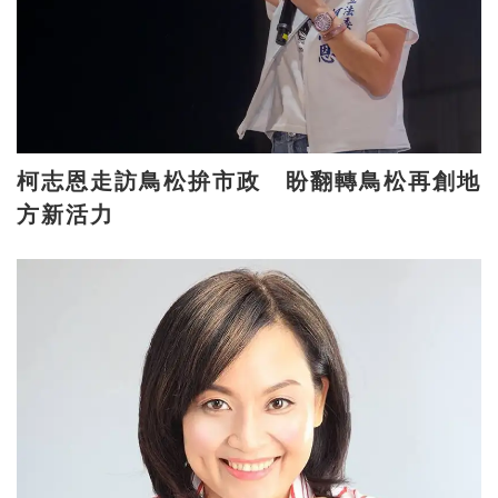
柯志恩走訪鳥松拚市政 盼翻轉鳥松再創地
方新活力