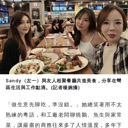
Sandy（左一）與友人相聚餐廳共進美食，分享在彎
區生活與工作點滴。(記者楊婉攝)
「做生意先聊吃，準沒錯。」她總笑著用不太
熟練的粵語，和工廠老闆聊燒鵝、魚生與家常
菜，讓嚴肅的商務往來多了人情溫度，多年下