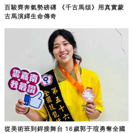
百駿齊奔氣勢磅礡 《千古馬頌》用真實蒙
古馬演繹生命傳奇
從美術班到銲接舞台 16歲郭于瑄勇奪全國