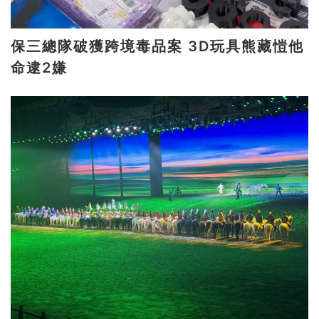
保三總隊破獲跨境毒品案 3D玩具熊藏愷他
命逮2嫌