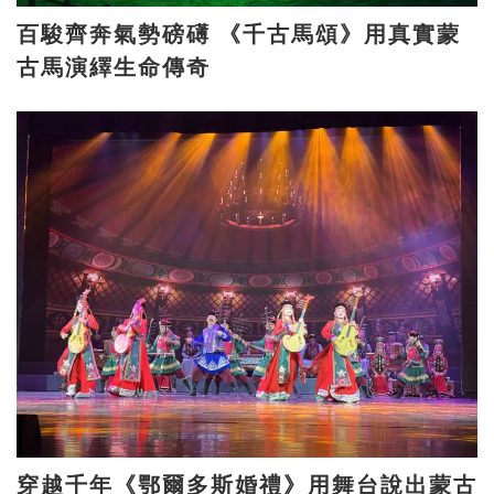
百駿齊奔氣勢磅礡 《千古馬頌》用真實蒙
古馬演繹生命傳奇
穿越千年《鄂爾多斯婚禮》用舞台說出蒙古