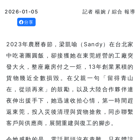
2026-01-05
記者 楊婉 / 綜合 報導
分享
2023年農曆春節，梁凱喻（Sandy）在台北家
中吃著團圓飯，卻接獲她在東莞經營的工廠突
發大火，整座廠房付之一炬，13年創業累積的
貨物幾近全數損毀。在父親一句「留得青山
在，從頭再來」的鼓勵，以及大陸合作夥伴連
夜伸出援手下，她迅速收拾心情，第一時間趕
返東莞，投入災後清理與貨物搶救，同步聯繫
客戶與供應商，展開重建與復工的腳步。
令她感動的是，電話那頭沒有責難，只有體諒