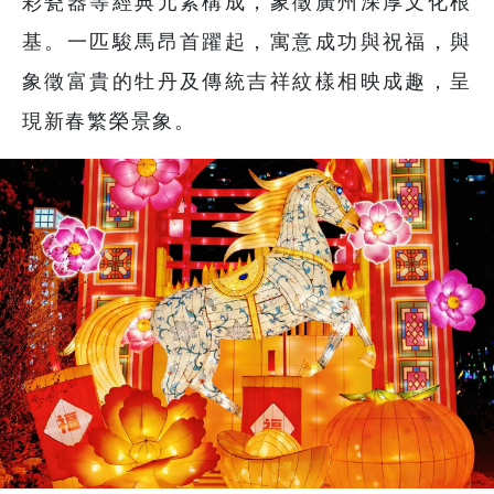
彩瓷器等經典元素構成，象徵廣州深厚文化根
基。一匹駿馬昂首躍起，寓意成功與祝福，與
象徵富貴的牡丹及傳統吉祥紋樣相映成趣，呈
現新春繁榮景象。