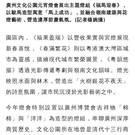
廣州文化公園元宵燈會展出主題燈組《福馬迎春》，
以駿馬造型寓意「馬上成功」，並融合嶺南建築與花
燈藝術，營造濃厚節慶氣氛。(記者楊婉攝)
園區內，《福果盈瑞》以豐收果實與宮燈展現
新春喜悅，《春滿繁花》則以粵港澳大灣區城
市為靈感，描繪現代城市繁榮圖景，《粵韻悠
揚》透過光影傳遞粵劇與嶺南文化韻味。燈光
映照水面與林木，營造出「火樹銀花不夜天」
的詩意氛圍，讓市民沉浸於光影藝術之中。
今年燈會特別設置以廣州博覽會吉祥物「棉
棉」與「洋洋」為造型的燈組，串聯廣州深厚
商貿歷史。文化公園所在地曾是清代十三行商