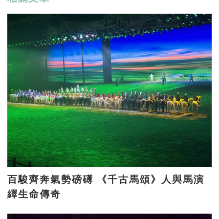
百駿齊奔氣勢磅礡 《千古馬頌》人與馬演
繹生命傳奇