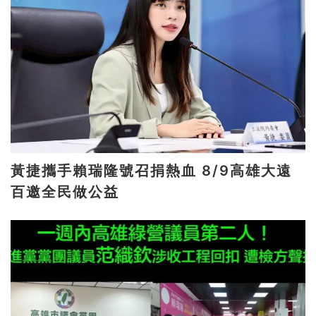
黃捷攜手賴瑞隆號召捐熱血 8/9高雄大遠
百邀全民做公益