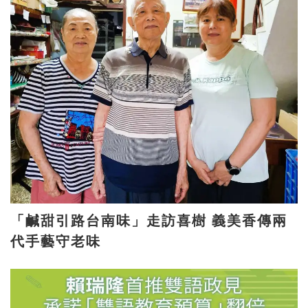
「鹹甜引路台南味」走訪喜樹 義美香傳兩
代手藝守老味