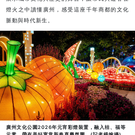
燈火之中讀懂廣州，感受這座千年商都的文化
脈動與時代新生。
廣州文化公園2026年元宵彩燈裝置，融入桔、福等
元素，帶有美好寓意新春喜慶氛圍。(記者楊婉攝)