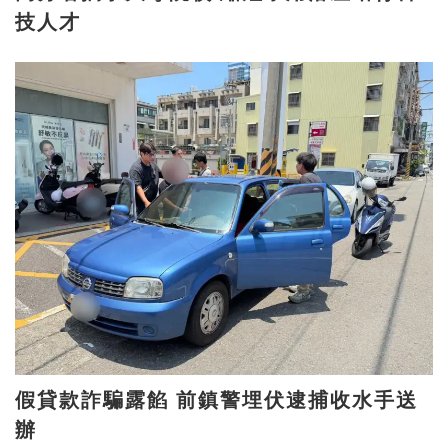
技人才
假貸款詐騙露餡 前鎮警埋伏逮捕收水手送
辦