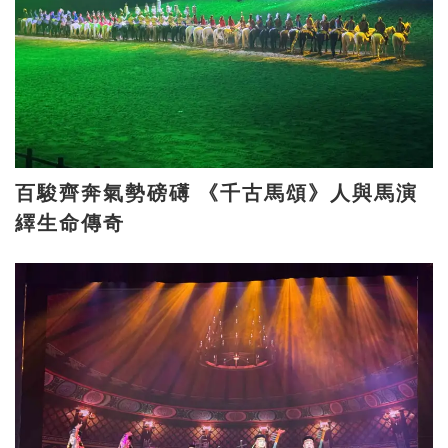
百駿齊奔氣勢磅礡 《千古馬頌》人與馬演
繹生命傳奇