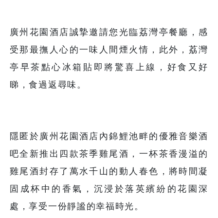
廣州花園酒店誠摯邀請您光臨荔灣亭餐廳，感
受那最撫人心的一味人間煙火情，此外，荔灣
亭早茶點心冰箱貼即將驚喜上線，好食又好
睇，食過返尋味。
隱匿於廣州花園酒店內錦鯉池畔的優雅音樂酒
吧全新推出四款茶季雞尾酒，一杯茶香漫溢的
雞尾酒封存了萬水千山的動人春色，將時間凝
固成杯中的香氣，沉浸於落英繽紛的花園深
處，享受一份靜謐的幸福時光。