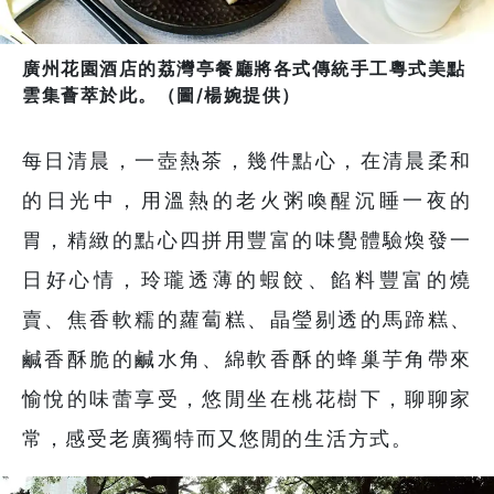
廣州花園酒店的荔灣亭餐廳將各式傳統手工粵式美點
雲集薈萃於此。（圖/楊婉提供）
每日清晨，一壺熱茶，幾件點心，在清晨柔和
的日光中，用溫熱的老火粥喚醒沉睡一夜的
胃，精緻的點心四拼用豐富的味覺體驗煥發一
日好心情，玲瓏透薄的蝦餃、餡料豐富的燒
賣、焦香軟糯的蘿蔔糕、晶瑩剔透的馬蹄糕、
鹹香酥脆的鹹水角、綿軟香酥的蜂巢芋角帶來
愉悅的味蕾享受，悠閒坐在桃花樹下，聊聊家
常，感受老廣獨特而又悠閒的生活方式。