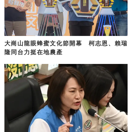
大崗山龍眼蜂蜜文化節開幕 柯志恩、賴瑞
隆同台力挺在地農產