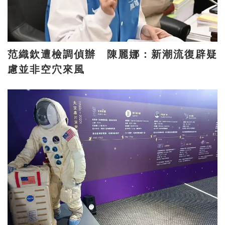
范織欽遭檢調偵辦 陳麗娜：新潮流復辟疑
慮並非空穴來風