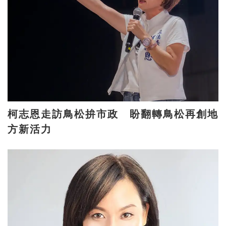
柯志恩走訪鳥松拚市政 盼翻轉鳥松再創地
方新活力