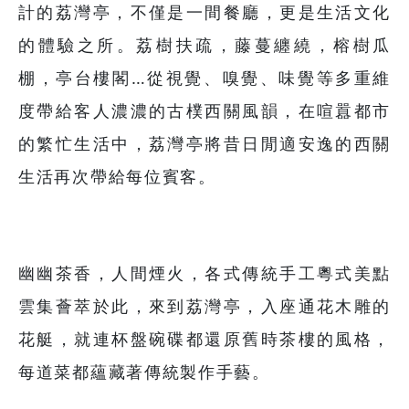
計的荔灣亭，不僅是一間餐廳，更是生活文化
的體驗之所。荔樹扶疏，藤蔓纏繞，榕樹瓜
棚，亭台樓閣…從視覺、嗅覺、味覺等多重維
度帶給客人濃濃的古樸西關風韻，在喧囂都市
的繁忙生活中，荔灣亭將昔日閒適安逸的西關
生活再次帶給每位賓客。
幽幽茶香，人間煙火，各式傳統手工粵式美點
雲集薈萃於此，來到荔灣亭，入座通花木雕的
花艇，就連杯盤碗碟都還原舊時茶樓的風格，
每道菜都蘊藏著傳統製作手藝。